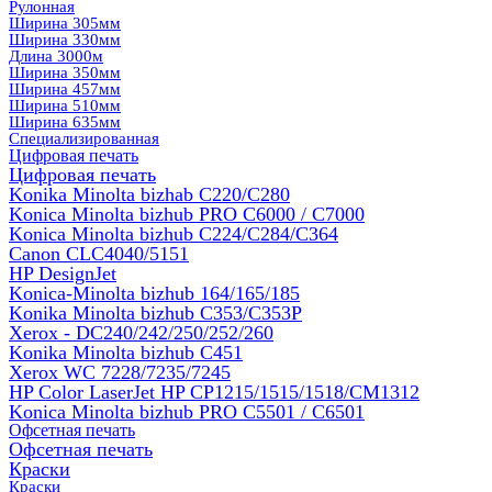
Рулонная
Ширина 305мм
Ширина 330мм
Длина 3000м
Ширина 350мм
Ширина 457мм
Ширина 510мм
Ширина 635мм
Специализированная
Цифровая печать
Цифровая печать
Konika Minolta bizhab C220/C280
Konica Minolta bizhub PRO C6000 / C7000
Konica Minolta bizhub С224/С284/С364
Canon CLC4040/5151
HP DesignJet
Konica-Minolta bizhub 164/165/185
Konika Minolta bizhub C353/C353Р
Xerox - DC240/242/250/252/260
Konika Minolta bizhub C451
Xerox WC 7228/7235/7245
HP Color LaserJet HP CP1215/1515/1518/CM1312
Konica Minolta bizhub PRO С5501 / С6501
Офсетная печать
Офсетная печать
Краски
Краски