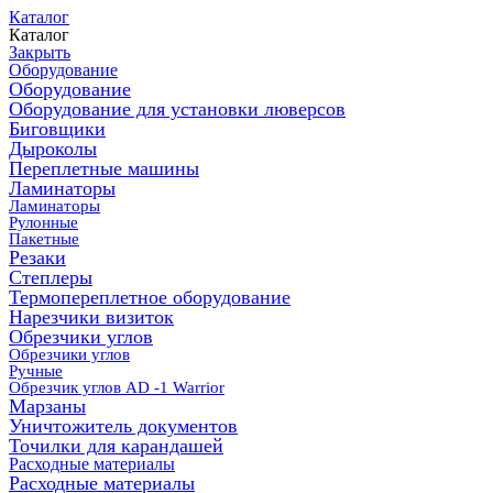
Каталог
Каталог
Закрыть
Оборудование
Оборудование
Оборудование для установки люверсов
Биговщики
Дыроколы
Переплетные машины
Ламинаторы
Ламинаторы
Рулонные
Пакетные
Резаки
Степлеры
Термопереплетное оборудование
Нарезчики визиток
Обрезчики углов
Обрезчики углов
Ручные
Обрезчик углов AD -1 Warrior
Марзаны
Уничтожитель документов
Точилки для карандашей
Расходные материалы
Расходные материалы