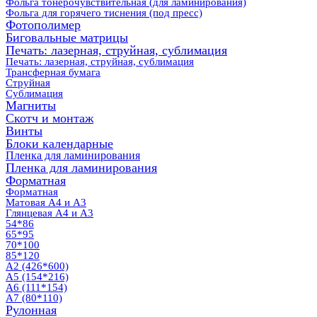
Фольга тонерочувствительная (для ламинирования)
Фольга для горячего тиснения (под пресс)
Фотополимер
Биговальные матрицы
Печать: лазерная, струйная, сублимация
Печать: лазерная, струйная, сублимация
Трансферная бумага
Струйная
Сублимация
Магниты
Скотч и монтаж
Винты
Блоки календарные
Пленка для ламинирования
Пленка для ламинирования
Форматная
Форматная
Матовая А4 и А3
Глянцевая А4 и А3
54*86
65*95
70*100
85*120
А2 (426*600)
А5 (154*216)
А6 (111*154)
А7 (80*110)
Рулонная