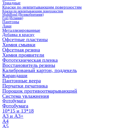
Триадные
Краски по невпитывающим поверхностям
Краски по невпитывающим поверхностям
MultiBond (Великобритания)
Foil (Испания)
Пантоны
Лаки
Металлизированные
Добавка в краску
Офсетные пластины
Химия смывки
Офсетная резина
Химия проявители
Фототехническая пленка
Восстановитель резины
Калиброваный картон, поддекель
Карандаши
Пантонные веера
Перчатки печатника
Порошок противоотмарывающий
Система увлажнения
Фотобумага
Фотобумага
10*15 и 13*18
A3 и А3+
А4
А5