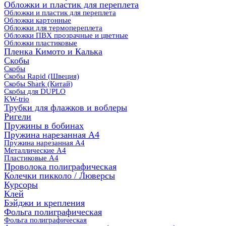
Обложки и пластик для переплета
Обложки и пластик для переплета
Обложки картонные
Обложки для термопереплета
Обложки ПВХ прозрачные и цветные
Обложки пластиковые
Пленка Кимото и Калька
Скобы
Скобы
Скобы Rapid (Швеция)
Скобы Shark (Китай)
Скобы для DUPLO
KW-trio
Трубки для флажков и воблеры
Ригели
Пружины в бобинах
Пружина нарезанная А4
Пружина нарезанная А4
Металлические А4
Пластиковые А4
Проволока полиграфическая
Колечки пикколо / Люверсы
Курсоры
Клей
Бэйджи и крепления
Фольга полиграфическая
Фольга полиграфическая