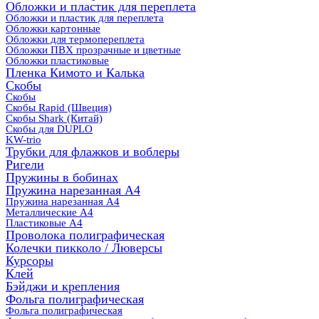
Обложки и пластик для переплета
Обложки и пластик для переплета
Обложки картонные
Обложки для термопереплета
Обложки ПВХ прозрачные и цветные
Обложки пластиковые
Пленка Кимото и Калька
Скобы
Скобы
Скобы Rapid (Швеция)
Скобы Shark (Китай)
Скобы для DUPLO
KW-trio
Трубки для флажков и воблеры
Ригели
Пружины в бобинах
Пружина нарезанная А4
Пружина нарезанная А4
Металлические А4
Пластиковые А4
Проволока полиграфическая
Колечки пикколо / Люверсы
Курсоры
Клей
Бэйджи и крепления
Фольга полиграфическая
Фольга полиграфическая