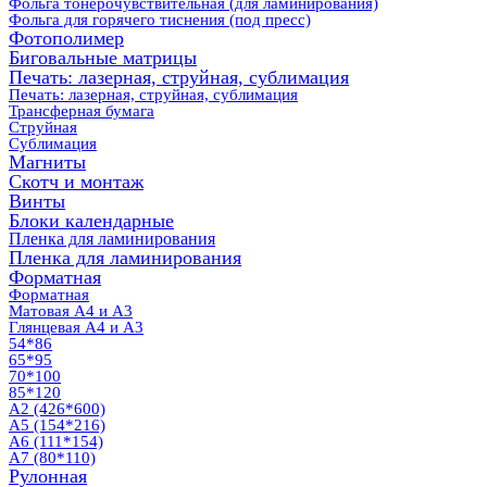
Фольга тонерочувствительная (для ламинирования)
Фольга для горячего тиснения (под пресс)
Фотополимер
Биговальные матрицы
Печать: лазерная, струйная, сублимация
Печать: лазерная, струйная, сублимация
Трансферная бумага
Струйная
Сублимация
Магниты
Скотч и монтаж
Винты
Блоки календарные
Пленка для ламинирования
Пленка для ламинирования
Форматная
Форматная
Матовая А4 и А3
Глянцевая А4 и А3
54*86
65*95
70*100
85*120
А2 (426*600)
А5 (154*216)
А6 (111*154)
А7 (80*110)
Рулонная