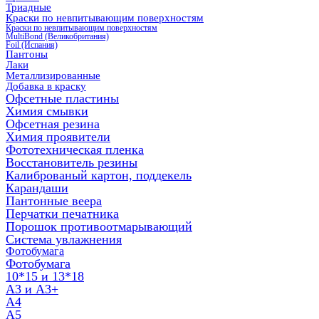
Триадные
Краски по невпитывающим поверхностям
Краски по невпитывающим поверхностям
MultiBond (Великобритания)
Foil (Испания)
Пантоны
Лаки
Металлизированные
Добавка в краску
Офсетные пластины
Химия смывки
Офсетная резина
Химия проявители
Фототехническая пленка
Восстановитель резины
Калиброваный картон, поддекель
Карандаши
Пантонные веера
Перчатки печатника
Порошок противоотмарывающий
Система увлажнения
Фотобумага
Фотобумага
10*15 и 13*18
A3 и А3+
А4
А5