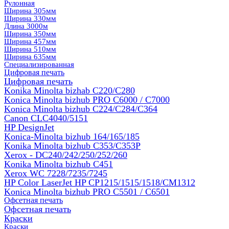
Рулонная
Ширина 305мм
Ширина 330мм
Длина 3000м
Ширина 350мм
Ширина 457мм
Ширина 510мм
Ширина 635мм
Специализированная
Цифровая печать
Цифровая печать
Konika Minolta bizhab C220/C280
Konica Minolta bizhub PRO C6000 / C7000
Konica Minolta bizhub С224/С284/С364
Canon CLC4040/5151
HP DesignJet
Konica-Minolta bizhub 164/165/185
Konika Minolta bizhub C353/C353Р
Xerox - DC240/242/250/252/260
Konika Minolta bizhub C451
Xerox WC 7228/7235/7245
HP Color LaserJet HP CP1215/1515/1518/CM1312
Konica Minolta bizhub PRO С5501 / С6501
Офсетная печать
Офсетная печать
Краски
Краски