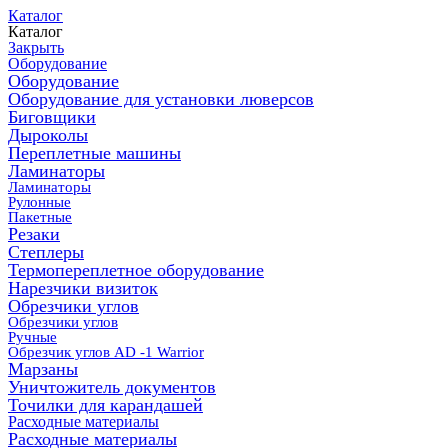
Каталог
Каталог
Закрыть
Оборудование
Оборудование
Оборудование для установки люверсов
Биговщики
Дыроколы
Переплетные машины
Ламинаторы
Ламинаторы
Рулонные
Пакетные
Резаки
Степлеры
Термопереплетное оборудование
Нарезчики визиток
Обрезчики углов
Обрезчики углов
Ручные
Обрезчик углов AD -1 Warrior
Марзаны
Уничтожитель документов
Точилки для карандашей
Расходные материалы
Расходные материалы