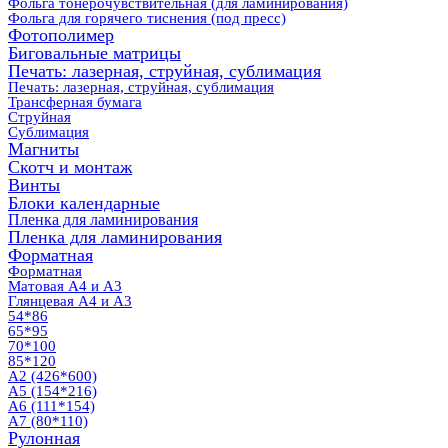
Фольга тонерочувствительная (для ламинирования)
Фольга для горячего тиснения (под пресс)
Фотополимер
Биговальные матрицы
Печать: лазерная, струйная, сублимация
Печать: лазерная, струйная, сублимация
Трансферная бумага
Струйная
Сублимация
Магниты
Скотч и монтаж
Винты
Блоки календарные
Пленка для ламинирования
Пленка для ламинирования
Форматная
Форматная
Матовая А4 и А3
Глянцевая А4 и А3
54*86
65*95
70*100
85*120
А2 (426*600)
А5 (154*216)
А6 (111*154)
А7 (80*110)
Рулонная