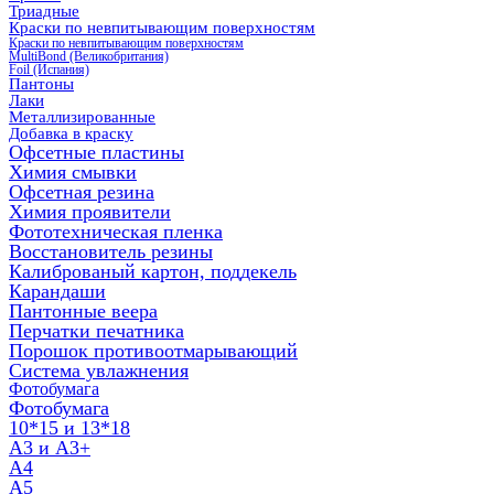
Триадные
Краски по невпитывающим поверхностям
Краски по невпитывающим поверхностям
MultiBond (Великобритания)
Foil (Испания)
Пантоны
Лаки
Металлизированные
Добавка в краску
Офсетные пластины
Химия смывки
Офсетная резина
Химия проявители
Фототехническая пленка
Восстановитель резины
Калиброваный картон, поддекель
Карандаши
Пантонные веера
Перчатки печатника
Порошок противоотмарывающий
Система увлажнения
Фотобумага
Фотобумага
10*15 и 13*18
A3 и А3+
А4
А5