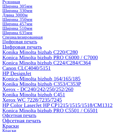
Рулонная
Ширина 305мм
Ширина 330мм
Длина 3000м
Ширина 350мм
Ширина 457мм
Ширина 510мм
Ширина 635мм
Специализированная
Цифровая печать
Цифровая печать
Konika Minolta bizhab C220/C280
Konica Minolta bizhub PRO C6000 / C7000
Konica Minolta bizhub С224/С284/С364
Canon CLC4040/5151
HP DesignJet
Konica-Minolta bizhub 164/165/185
Konika Minolta bizhub C353/C353Р
Xerox - DC240/242/250/252/260
Konika Minolta bizhub C451
Xerox WC 7228/7235/7245
HP Color LaserJet HP CP1215/1515/1518/CM1312
Konica Minolta bizhub PRO С5501 / С6501
Офсетная печать
Офсетная печать
Краски
Краски