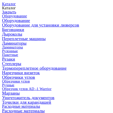
Каталог
Каталог
Закрыть
Оборудование
Оборудование
Оборудование для установки люверсов
Биговщики
Дыроколы
Переплетные машины
Ламинаторы
Ламинаторы
Рулонные
Пакетные
Резаки
Степлеры
Термопереплетное оборудование
Нарезчики визиток
Обрезчики углов
Обрезчики углов
Ручные
Обрезчик углов AD -1 Warrior
Марзаны
Уничтожитель документов
Точилки для карандашей
Расходные материалы
Расходные материалы