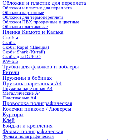
Обложки и пластик для переплета
Обложки и пластик для переплета
Обложки картонные
Обложки для термопереплета
Обложки ПВХ прозрачные и цветные
Обложки пластиковые
Пленка Кимото и Калька
Скобы
Скобы
Скобы Rapid (Швеция)
Скобы Shark (Китай)
Скобы для DUPLO
KW-trio
Трубки для флажков и воблеры
Ригели
Пружины в бобинах
Пружина нарезанная А4
Пружина нарезанная А4
Металлические А4
Пластиковые А4
Проволока полиграфическая
Колечки пикколо / Люверсы
Курсоры
Клей
Бэйджи и крепления
Фольга полиграфическая
Фольга полиграфическая