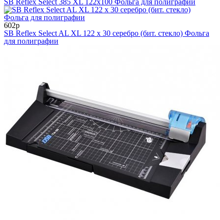
SB Reflex Select 385 XL 122x100 Фольга для полиграфии
602р
SB Reflex Select AL XL 122 х 30 серебро (бит. стекло) Фольга
для полиграфии