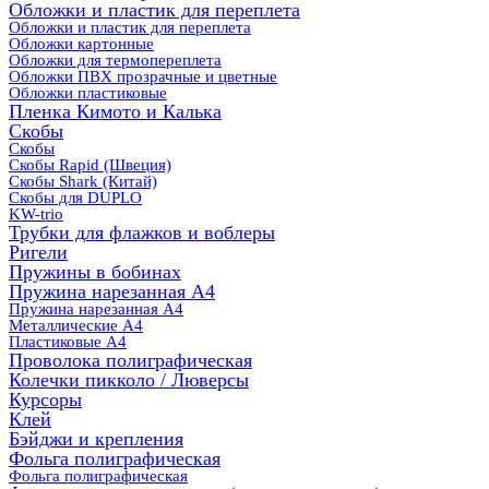
Обложки и пластик для переплета
Обложки и пластик для переплета
Обложки картонные
Обложки для термопереплета
Обложки ПВХ прозрачные и цветные
Обложки пластиковые
Пленка Кимото и Калька
Скобы
Скобы
Скобы Rapid (Швеция)
Скобы Shark (Китай)
Скобы для DUPLO
KW-trio
Трубки для флажков и воблеры
Ригели
Пружины в бобинах
Пружина нарезанная А4
Пружина нарезанная А4
Металлические А4
Пластиковые А4
Проволока полиграфическая
Колечки пикколо / Люверсы
Курсоры
Клей
Бэйджи и крепления
Фольга полиграфическая
Фольга полиграфическая