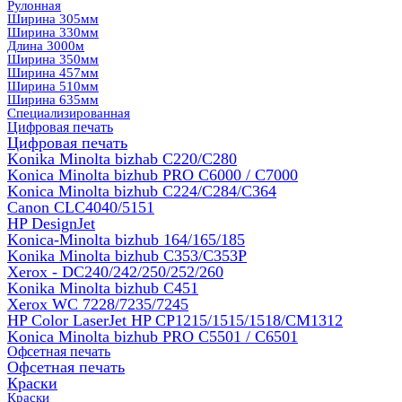
Рулонная
Ширина 305мм
Ширина 330мм
Длина 3000м
Ширина 350мм
Ширина 457мм
Ширина 510мм
Ширина 635мм
Специализированная
Цифровая печать
Цифровая печать
Konika Minolta bizhab C220/C280
Konica Minolta bizhub PRO C6000 / C7000
Konica Minolta bizhub С224/С284/С364
Canon CLC4040/5151
HP DesignJet
Konica-Minolta bizhub 164/165/185
Konika Minolta bizhub C353/C353Р
Xerox - DC240/242/250/252/260
Konika Minolta bizhub C451
Xerox WC 7228/7235/7245
HP Color LaserJet HP CP1215/1515/1518/CM1312
Konica Minolta bizhub PRO С5501 / С6501
Офсетная печать
Офсетная печать
Краски
Краски