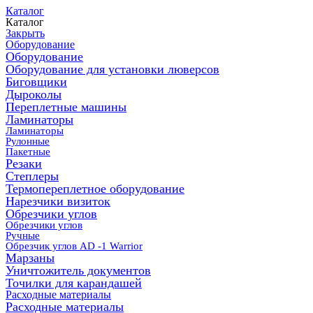
Каталог
Каталог
Закрыть
Оборудование
Оборудование
Оборудование для установки люверсов
Биговщики
Дыроколы
Переплетные машины
Ламинаторы
Ламинаторы
Рулонные
Пакетные
Резаки
Степлеры
Термопереплетное оборудование
Нарезчики визиток
Обрезчики углов
Обрезчики углов
Ручные
Обрезчик углов AD -1 Warrior
Марзаны
Уничтожитель документов
Точилки для карандашей
Расходные материалы
Расходные материалы