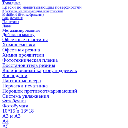
Триадные
Краски по невпитывающим поверхностям
Краски по невпитывающим поверхностям
MultiBond (Великобритания)
Foil (Испания)
Пантоны
Лаки
Металлизированные
Добавка в краску
Офсетные пластины
Химия смывки
Офсетная резина
Химия проявители
Фототехническая пленка
Восстановитель резины
Калиброваный картон, поддекель
Карандаши
Пантонные веера
Перчатки печатника
Порошок противоотмарывающий
Система увлажнения
Фотобумага
Фотобумага
10*15 и 13*18
A3 и А3+
А4
А5