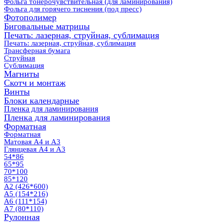
Фольга тонерочувствительная (для ламинирования)
Фольга для горячего тиснения (под пресс)
Фотополимер
Биговальные матрицы
Печать: лазерная, струйная, сублимация
Печать: лазерная, струйная, сублимация
Трансферная бумага
Струйная
Сублимация
Магниты
Скотч и монтаж
Винты
Блоки календарные
Пленка для ламинирования
Пленка для ламинирования
Форматная
Форматная
Матовая А4 и А3
Глянцевая А4 и А3
54*86
65*95
70*100
85*120
А2 (426*600)
А5 (154*216)
А6 (111*154)
А7 (80*110)
Рулонная