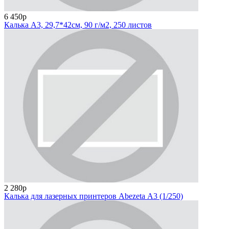
6 450р
Калька A3, 29,7*42см, 90 г/м2, 250 листов
2 280р
Калька для лазерных принтеров Abezeta А3 (1/250)