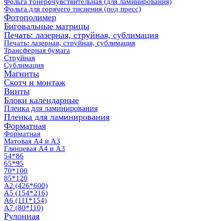
Фольга тонерочувствительная (для ламинирования)
Фольга для горячего тиснения (под пресс)
Фотополимер
Биговальные матрицы
Печать: лазерная, струйная, сублимация
Печать: лазерная, струйная, сублимация
Трансферная бумага
Струйная
Сублимация
Магниты
Скотч и монтаж
Винты
Блоки календарные
Пленка для ламинирования
Пленка для ламинирования
Форматная
Форматная
Матовая А4 и А3
Глянцевая А4 и А3
54*86
65*95
70*100
85*120
А2 (426*600)
А5 (154*216)
А6 (111*154)
А7 (80*110)
Рулонная