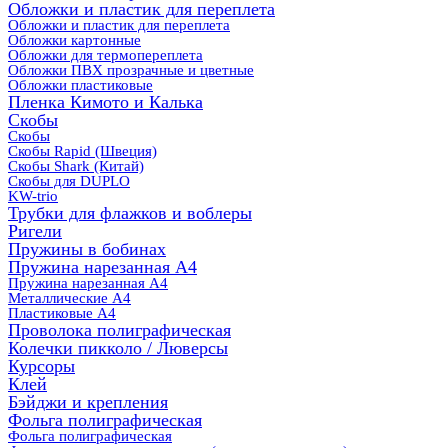
Обложки и пластик для переплета
Обложки и пластик для переплета
Обложки картонные
Обложки для термопереплета
Обложки ПВХ прозрачные и цветные
Обложки пластиковые
Пленка Кимото и Калька
Скобы
Скобы
Скобы Rapid (Швеция)
Скобы Shark (Китай)
Скобы для DUPLO
KW-trio
Трубки для флажков и воблеры
Ригели
Пружины в бобинах
Пружина нарезанная А4
Пружина нарезанная А4
Металлические А4
Пластиковые А4
Проволока полиграфическая
Колечки пикколо / Люверсы
Курсоры
Клей
Бэйджи и крепления
Фольга полиграфическая
Фольга полиграфическая