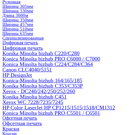
Рулонная
Ширина 305мм
Ширина 330мм
Длина 3000м
Ширина 350мм
Ширина 457мм
Ширина 510мм
Ширина 635мм
Специализированная
Цифровая печать
Цифровая печать
Konika Minolta bizhab C220/C280
Konica Minolta bizhub PRO C6000 / C7000
Konica Minolta bizhub С224/С284/С364
Canon CLC4040/5151
HP DesignJet
Konica-Minolta bizhub 164/165/185
Konika Minolta bizhub C353/C353Р
Xerox - DC240/242/250/252/260
Konika Minolta bizhub C451
Xerox WC 7228/7235/7245
HP Color LaserJet HP CP1215/1515/1518/CM1312
Konica Minolta bizhub PRO С5501 / С6501
Офсетная печать
Офсетная печать
Краски
Краски