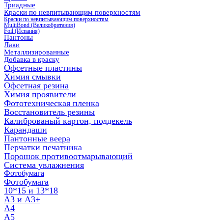
Триадные
Краски по невпитывающим поверхностям
Краски по невпитывающим поверхностям
MultiBond (Великобритания)
Foil (Испания)
Пантоны
Лаки
Металлизированные
Добавка в краску
Офсетные пластины
Химия смывки
Офсетная резина
Химия проявители
Фототехническая пленка
Восстановитель резины
Калиброваный картон, поддекель
Карандаши
Пантонные веера
Перчатки печатника
Порошок противоотмарывающий
Система увлажнения
Фотобумага
Фотобумага
10*15 и 13*18
A3 и А3+
А4
А5