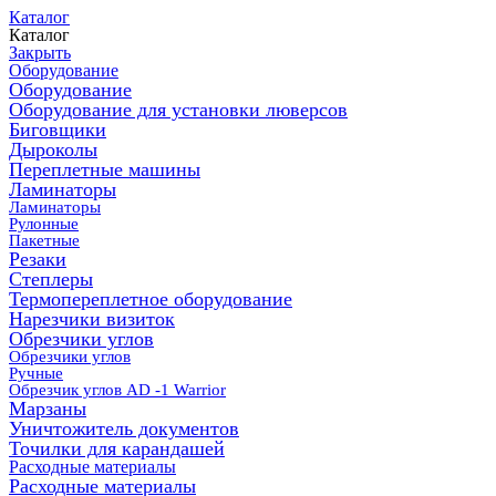
Каталог
Каталог
Закрыть
Оборудование
Оборудование
Оборудование для установки люверсов
Биговщики
Дыроколы
Переплетные машины
Ламинаторы
Ламинаторы
Рулонные
Пакетные
Резаки
Степлеры
Термопереплетное оборудование
Нарезчики визиток
Обрезчики углов
Обрезчики углов
Ручные
Обрезчик углов AD -1 Warrior
Марзаны
Уничтожитель документов
Точилки для карандашей
Расходные материалы
Расходные материалы