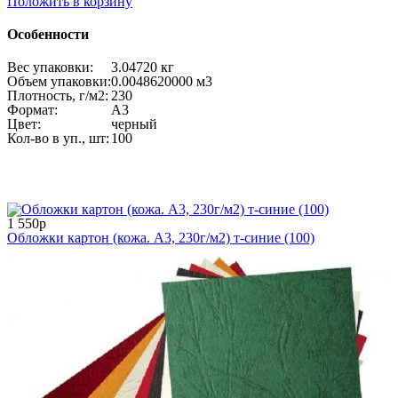
Положить в корзину
Особенности
Вес упаковки:
3.04720 кг
Объем упаковки:
0.0048620000 м
3
Плотность, г/м2:
230
Формат:
А3
Цвет:
черный
Кол-во в уп., шт:
100
1 550р
Обложки картон (кожа. А3, 230г/м2) т-синие (100)