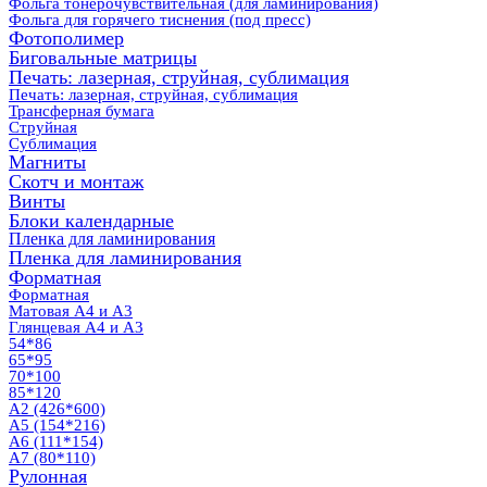
Фольга тонерочувствительная (для ламинирования)
Фольга для горячего тиснения (под пресс)
Фотополимер
Биговальные матрицы
Печать: лазерная, струйная, сублимация
Печать: лазерная, струйная, сублимация
Трансферная бумага
Струйная
Сублимация
Магниты
Скотч и монтаж
Винты
Блоки календарные
Пленка для ламинирования
Пленка для ламинирования
Форматная
Форматная
Матовая А4 и А3
Глянцевая А4 и А3
54*86
65*95
70*100
85*120
А2 (426*600)
А5 (154*216)
А6 (111*154)
А7 (80*110)
Рулонная