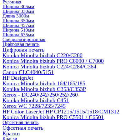
Рулонная
Ширина 305мм
Ширина 330мм
Длина 3000м
Ширина 350мм
Ширина 457мм
Ширина 510мм
Ширина 635мм
Специализированная
Цифровая печать
Цифровая печать
Konika Minolta bizhab C220/C280
Konica Minolta bizhub PRO C6000 / C7000
Konica Minolta bizhub С224/С284/С364
Canon CLC4040/5151
HP DesignJet
Konica-Minolta bizhub 164/165/185
Konika Minolta bizhub C353/C353Р
Xerox - DC240/242/250/252/260
Konika Minolta bizhub C451
Xerox WC 7228/7235/7245
HP Color LaserJet HP CP1215/1515/1518/CM1312
Konica Minolta bizhub PRO С5501 / С6501
Офсетная печать
Офсетная печать
Краски
Краски