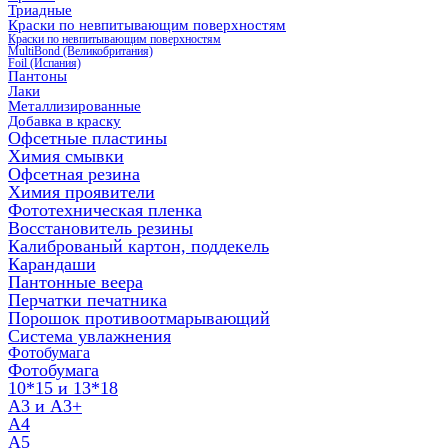
Триадные
Краски по невпитывающим поверхностям
Краски по невпитывающим поверхностям
MultiBond (Великобритания)
Foil (Испания)
Пантоны
Лаки
Металлизированные
Добавка в краску
Офсетные пластины
Химия смывки
Офсетная резина
Химия проявители
Фототехническая пленка
Восстановитель резины
Калиброваный картон, поддекель
Карандаши
Пантонные веера
Перчатки печатника
Порошок противоотмарывающий
Система увлажнения
Фотобумага
Фотобумага
10*15 и 13*18
A3 и А3+
А4
А5