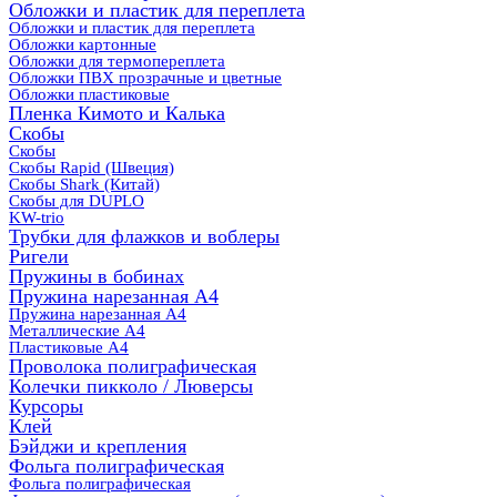
Обложки и пластик для переплета
Обложки и пластик для переплета
Обложки картонные
Обложки для термопереплета
Обложки ПВХ прозрачные и цветные
Обложки пластиковые
Пленка Кимото и Калька
Скобы
Скобы
Скобы Rapid (Швеция)
Скобы Shark (Китай)
Скобы для DUPLO
KW-trio
Трубки для флажков и воблеры
Ригели
Пружины в бобинах
Пружина нарезанная А4
Пружина нарезанная А4
Металлические А4
Пластиковые А4
Проволока полиграфическая
Колечки пикколо / Люверсы
Курсоры
Клей
Бэйджи и крепления
Фольга полиграфическая
Фольга полиграфическая