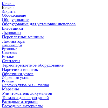
Каталог
Каталог
Закрыть
Оборудование
Оборудование
Оборудование для установки люверсов
Биговщики
Дыроколы
Переплетные машины
Ламинаторы
Ламинаторы
Рулонные
Пакетные
Резаки
Степлеры
Термопереплетное оборудование
Нарезчики визиток
Обрезчики углов
Обрезчики углов
Ручные
Обрезчик углов AD -1 Warrior
Марзаны
Уничтожитель документов
Точилки для карандашей
Расходные материалы
Расходные материалы