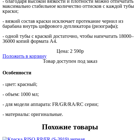
- благодаря высокой вязкости и плотности можно отпечатать
максимально стабильное количество оттисков с каждой тубы
краски;
- вязкий состав краски исключает протекание чернил из
барабана внутрь цифрового дупликатора (ризографа);
- одной тубы с краской достаточно, чтобы напечатать 18000–
36000 копий формата А4.
Цена: 2 590р
Положить в корзину
Товар доступен под заказ
Особенности
- цвет:
красный;
- об
ъем:
1000 мл;
- д
ля модели аппарата:
FR/GR/RA/RC серии;
- м
атериалы:
о
ригинальные.
Похожие товары