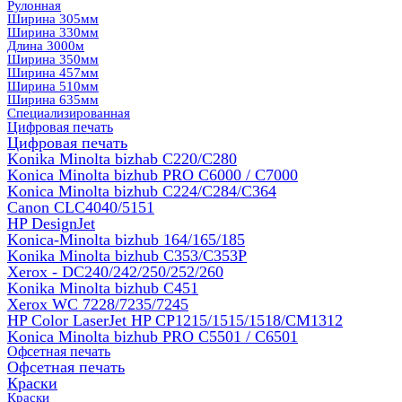
Рулонная
Ширина 305мм
Ширина 330мм
Длина 3000м
Ширина 350мм
Ширина 457мм
Ширина 510мм
Ширина 635мм
Специализированная
Цифровая печать
Цифровая печать
Konika Minolta bizhab C220/C280
Konica Minolta bizhub PRO C6000 / C7000
Konica Minolta bizhub С224/С284/С364
Canon CLC4040/5151
HP DesignJet
Konica-Minolta bizhub 164/165/185
Konika Minolta bizhub C353/C353Р
Xerox - DC240/242/250/252/260
Konika Minolta bizhub C451
Xerox WC 7228/7235/7245
HP Color LaserJet HP CP1215/1515/1518/CM1312
Konica Minolta bizhub PRO С5501 / С6501
Офсетная печать
Офсетная печать
Краски
Краски