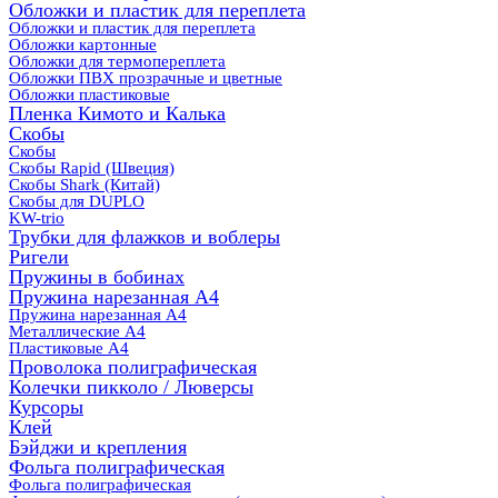
Обложки и пластик для переплета
Обложки и пластик для переплета
Обложки картонные
Обложки для термопереплета
Обложки ПВХ прозрачные и цветные
Обложки пластиковые
Пленка Кимото и Калька
Скобы
Скобы
Скобы Rapid (Швеция)
Скобы Shark (Китай)
Скобы для DUPLO
KW-trio
Трубки для флажков и воблеры
Ригели
Пружины в бобинах
Пружина нарезанная А4
Пружина нарезанная А4
Металлические А4
Пластиковые А4
Проволока полиграфическая
Колечки пикколо / Люверсы
Курсоры
Клей
Бэйджи и крепления
Фольга полиграфическая
Фольга полиграфическая