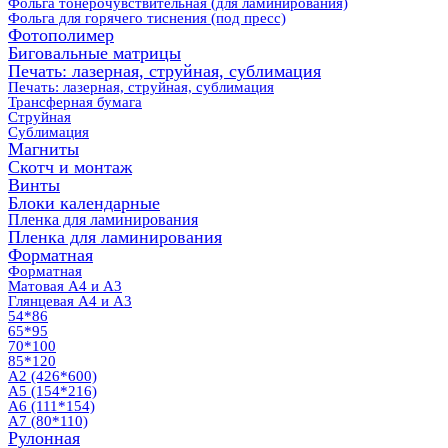
Фольга тонерочувствительная (для ламинирования)
Фольга для горячего тиснения (под пресс)
Фотополимер
Биговальные матрицы
Печать: лазерная, струйная, сублимация
Печать: лазерная, струйная, сублимация
Трансферная бумага
Струйная
Сублимация
Магниты
Скотч и монтаж
Винты
Блоки календарные
Пленка для ламинирования
Пленка для ламинирования
Форматная
Форматная
Матовая А4 и А3
Глянцевая А4 и А3
54*86
65*95
70*100
85*120
А2 (426*600)
А5 (154*216)
А6 (111*154)
А7 (80*110)
Рулонная