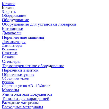
Каталог
Каталог
Закрыть
Оборудование
Оборудование
Оборудование для установки люверсов
Биговщики
Дыроколы
Переплетные машины
Ламинаторы
Ламинаторы
Рулонные
Пакетные
Резаки
Степлеры
Термопереплетное оборудование
Нарезчики визиток
Обрезчики углов
Обрезчики углов
Ручные
Обрезчик углов AD -1 Warrior
Марзаны
Уничтожитель документов
Точилки для карандашей
Расходные материалы
Расходные материалы