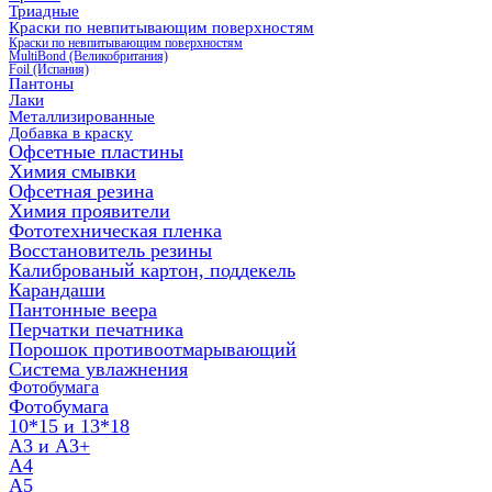
Триадные
Краски по невпитывающим поверхностям
Краски по невпитывающим поверхностям
MultiBond (Великобритания)
Foil (Испания)
Пантоны
Лаки
Металлизированные
Добавка в краску
Офсетные пластины
Химия смывки
Офсетная резина
Химия проявители
Фототехническая пленка
Восстановитель резины
Калиброваный картон, поддекель
Карандаши
Пантонные веера
Перчатки печатника
Порошок противоотмарывающий
Система увлажнения
Фотобумага
Фотобумага
10*15 и 13*18
A3 и А3+
А4
А5