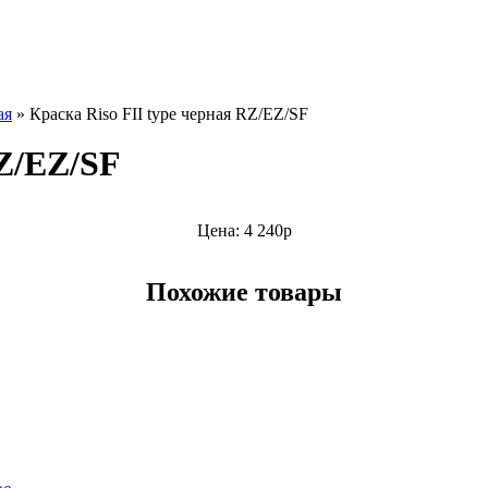
ая
»
Краска Riso FII type черная RZ/EZ/SF
RZ/EZ/SF
Цена: 4 240р
Похожие товары