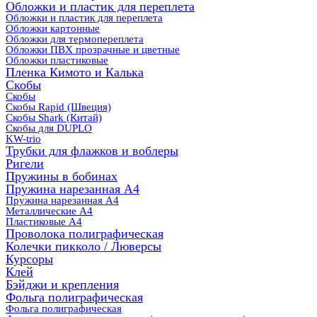
Обложки и пластик для переплета
Обложки и пластик для переплета
Обложки картонные
Обложки для термопереплета
Обложки ПВХ прозрачные и цветные
Обложки пластиковые
Пленка Кимото и Калька
Скобы
Скобы
Скобы Rapid (Швеция)
Скобы Shark (Китай)
Скобы для DUPLO
KW-trio
Трубки для флажков и воблеры
Ригели
Пружины в бобинах
Пружина нарезанная А4
Пружина нарезанная А4
Металлические А4
Пластиковые А4
Проволока полиграфическая
Колечки пикколо / Люверсы
Курсоры
Клей
Бэйджи и крепления
Фольга полиграфическая
Фольга полиграфическая