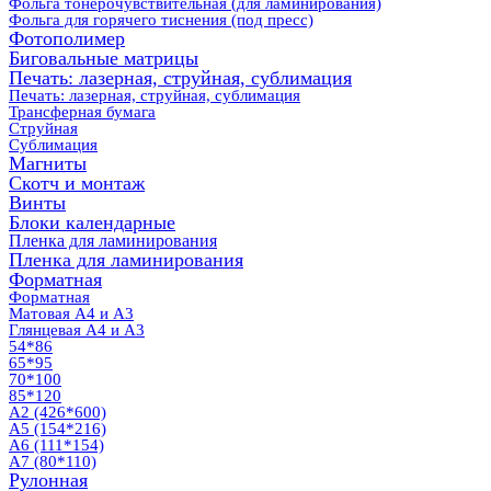
Фольга тонерочувствительная (для ламинирования)
Фольга для горячего тиснения (под пресс)
Фотополимер
Биговальные матрицы
Печать: лазерная, струйная, сублимация
Печать: лазерная, струйная, сублимация
Трансферная бумага
Струйная
Сублимация
Магниты
Скотч и монтаж
Винты
Блоки календарные
Пленка для ламинирования
Пленка для ламинирования
Форматная
Форматная
Матовая А4 и А3
Глянцевая А4 и А3
54*86
65*95
70*100
85*120
А2 (426*600)
А5 (154*216)
А6 (111*154)
А7 (80*110)
Рулонная