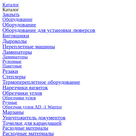
Каталог
Каталог
Закрыть
Оборудование
Оборудование
Оборудование для установки люверсов
Биговщики
Дыроколы
Переплетные машины
Ламинаторы
Ламинаторы
Рулонные
Пакетные
Резаки
Степлеры
Термопереплетное оборудование
Нарезчики визиток
Обрезчики углов
Обрезчики углов
Ручные
Обрезчик углов AD -1 Warrior
Марзаны
Уничтожитель документов
Точилки для карандашей
Расходные материалы
Расходные материалы