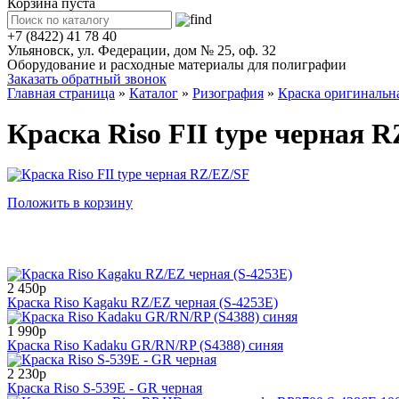
Корзина пуста
+7 (8422) 41 78 40
Ульяновск, ул. Федерации, дом № 25, оф. 32
Оборудование и расходные материалы для полиграфии
Заказать обратный звонок
Главная страница
»
Каталог
»
Ризография
»
Краска оригинальн
Краска Riso FII type черная 
Положить в корзину
2 450р
Краска Riso Kagaku RZ/EZ черная (S-4253E)
1 990р
Краска Riso Kadaku GR/RN/RP (S4388) синяя
2 230р
Краска Riso S-539E - GR черная