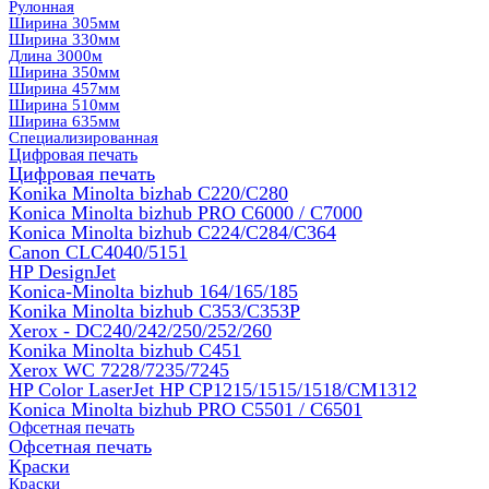
Рулонная
Ширина 305мм
Ширина 330мм
Длина 3000м
Ширина 350мм
Ширина 457мм
Ширина 510мм
Ширина 635мм
Специализированная
Цифровая печать
Цифровая печать
Konika Minolta bizhab C220/C280
Konica Minolta bizhub PRO C6000 / C7000
Konica Minolta bizhub С224/С284/С364
Canon CLC4040/5151
HP DesignJet
Konica-Minolta bizhub 164/165/185
Konika Minolta bizhub C353/C353Р
Xerox - DC240/242/250/252/260
Konika Minolta bizhub C451
Xerox WC 7228/7235/7245
HP Color LaserJet HP CP1215/1515/1518/CM1312
Konica Minolta bizhub PRO С5501 / С6501
Офсетная печать
Офсетная печать
Краски
Краски