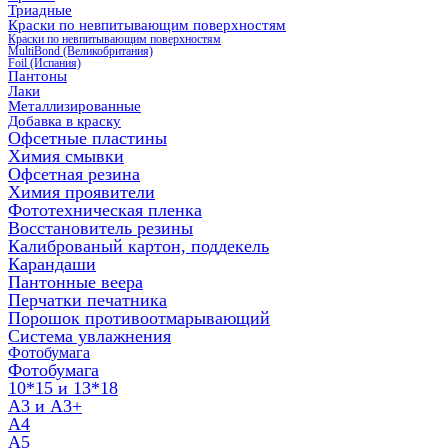
Триадные
Краски по невпитывающим поверхностям
Краски по невпитывающим поверхностям
MultiBond (Великобритания)
Foil (Испания)
Пантоны
Лаки
Металлизированные
Добавка в краску
Офсетные пластины
Химия смывки
Офсетная резина
Химия проявители
Фототехническая пленка
Восстановитель резины
Калиброваный картон, поддекель
Карандаши
Пантонные веера
Перчатки печатника
Порошок противоотмарывающий
Система увлажнения
Фотобумага
Фотобумага
10*15 и 13*18
A3 и А3+
А4
А5