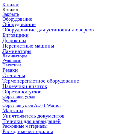
Каталог
Каталог
Закрыть
Оборудование
Оборудование
Оборудование для установки люверсов
Биговщики
Дыроколы
Переплетные машины
Ламинаторы
Ламинаторы
Рулонные
Пакетные
Резаки
Степлеры
Термопереплетное оборудование
Нарезчики визиток
Обрезчики углов
Обрезчики углов
Ручные
Обрезчик углов AD -1 Warrior
Марзаны
Уничтожитель документов
Точилки для карандашей
Расходные материалы
Расходные материалы