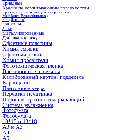
Триадные
Краски по невпитывающим поверхностям
Краски по невпитывающим поверхностям
MultiBond (Великобритания)
Foil (Испания)
Пантоны
Лаки
Металлизированные
Добавка в краску
Офсетные пластины
Химия смывки
Офсетная резина
Химия проявители
Фототехническая пленка
Восстановитель резины
Калиброваный картон, поддекель
Карандаши
Пантонные веера
Перчатки печатника
Порошок противоотмарывающий
Система увлажнения
Фотобумага
Фотобумага
10*15 и 13*18
A3 и А3+
А4
А5