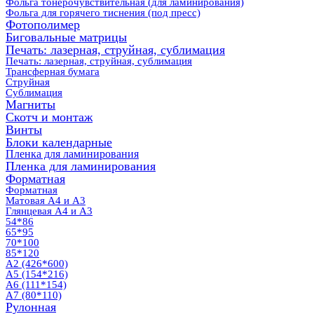
Фольга тонерочувствительная (для ламинирования)
Фольга для горячего тиснения (под пресс)
Фотополимер
Биговальные матрицы
Печать: лазерная, струйная, сублимация
Печать: лазерная, струйная, сублимация
Трансферная бумага
Струйная
Сублимация
Магниты
Скотч и монтаж
Винты
Блоки календарные
Пленка для ламинирования
Пленка для ламинирования
Форматная
Форматная
Матовая А4 и А3
Глянцевая А4 и А3
54*86
65*95
70*100
85*120
А2 (426*600)
А5 (154*216)
А6 (111*154)
А7 (80*110)
Рулонная