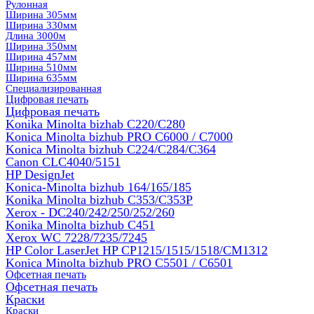
Рулонная
Ширина 305мм
Ширина 330мм
Длина 3000м
Ширина 350мм
Ширина 457мм
Ширина 510мм
Ширина 635мм
Специализированная
Цифровая печать
Цифровая печать
Konika Minolta bizhab C220/C280
Konica Minolta bizhub PRO C6000 / C7000
Konica Minolta bizhub С224/С284/С364
Canon CLC4040/5151
HP DesignJet
Konica-Minolta bizhub 164/165/185
Konika Minolta bizhub C353/C353Р
Xerox - DC240/242/250/252/260
Konika Minolta bizhub C451
Xerox WC 7228/7235/7245
HP Color LaserJet HP CP1215/1515/1518/CM1312
Konica Minolta bizhub PRO С5501 / С6501
Офсетная печать
Офсетная печать
Краски
Краски