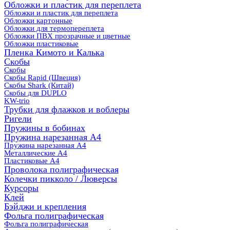
Обложки и пластик для переплета
Обложки и пластик для переплета
Обложки картонные
Обложки для термопереплета
Обложки ПВХ прозрачные и цветные
Обложки пластиковые
Пленка Кимото и Калька
Скобы
Скобы
Скобы Rapid (Швеция)
Скобы Shark (Китай)
Скобы для DUPLO
KW-trio
Трубки для флажков и воблеры
Ригели
Пружины в бобинах
Пружина нарезанная А4
Пружина нарезанная А4
Металлические А4
Пластиковые А4
Проволока полиграфическая
Колечки пикколо / Люверсы
Курсоры
Клей
Бэйджи и крепления
Фольга полиграфическая
Фольга полиграфическая