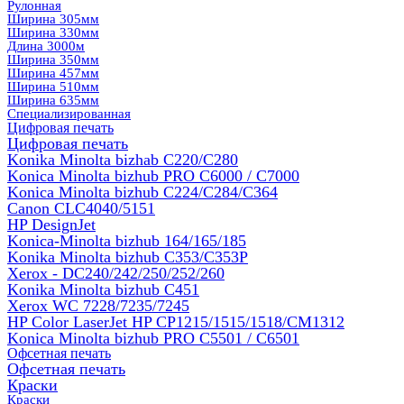
Рулонная
Ширина 305мм
Ширина 330мм
Длина 3000м
Ширина 350мм
Ширина 457мм
Ширина 510мм
Ширина 635мм
Специализированная
Цифровая печать
Цифровая печать
Konika Minolta bizhab C220/C280
Konica Minolta bizhub PRO C6000 / C7000
Konica Minolta bizhub С224/С284/С364
Canon CLC4040/5151
HP DesignJet
Konica-Minolta bizhub 164/165/185
Konika Minolta bizhub C353/C353Р
Xerox - DC240/242/250/252/260
Konika Minolta bizhub C451
Xerox WC 7228/7235/7245
HP Color LaserJet HP CP1215/1515/1518/CM1312
Konica Minolta bizhub PRO С5501 / С6501
Офсетная печать
Офсетная печать
Краски
Краски