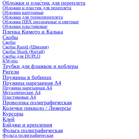
Обложки и пластик для переплета
Обложки и пластик для переплета
Обложки картонные
Обложки для термопереплета
Обложки ПВХ прозрачные и цветные
Обложки пластиковые
Пленка Кимото и Калька
Скобы
Скобы
Скобы Rapid (Швеция)
Скобы Shark (Китай)
Скобы для DUPLO
KW-trio
Трубки для флажков и воблеры
Ригели
Пружины в бобинах
Пружина нарезанная А4
Пружина нарезанная А4
Металлические А4
Пластиковые А4
Проволока полиграфическая
Колечки пикколо / Люверсы
Курсоры
Клей
Бэйджи и крепления
Фольга полиграфическая
Фольга полиграфическая