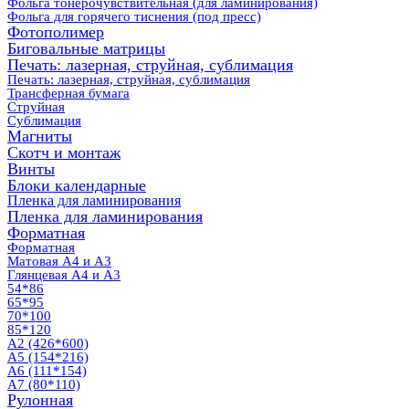
Фольга тонерочувствительная (для ламинирования)
Фольга для горячего тиснения (под пресс)
Фотополимер
Биговальные матрицы
Печать: лазерная, струйная, сублимация
Печать: лазерная, струйная, сублимация
Трансферная бумага
Струйная
Сублимация
Магниты
Скотч и монтаж
Винты
Блоки календарные
Пленка для ламинирования
Пленка для ламинирования
Форматная
Форматная
Матовая А4 и А3
Глянцевая А4 и А3
54*86
65*95
70*100
85*120
А2 (426*600)
А5 (154*216)
А6 (111*154)
А7 (80*110)
Рулонная