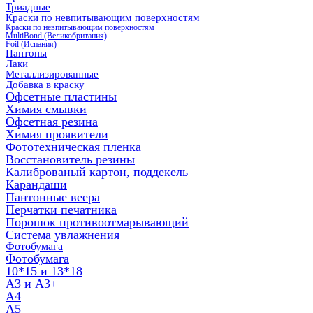
Триадные
Краски по невпитывающим поверхностям
Краски по невпитывающим поверхностям
MultiBond (Великобритания)
Foil (Испания)
Пантоны
Лаки
Металлизированные
Добавка в краску
Офсетные пластины
Химия смывки
Офсетная резина
Химия проявители
Фототехническая пленка
Восстановитель резины
Калиброваный картон, поддекель
Карандаши
Пантонные веера
Перчатки печатника
Порошок противоотмарывающий
Система увлажнения
Фотобумага
Фотобумага
10*15 и 13*18
A3 и А3+
А4
А5