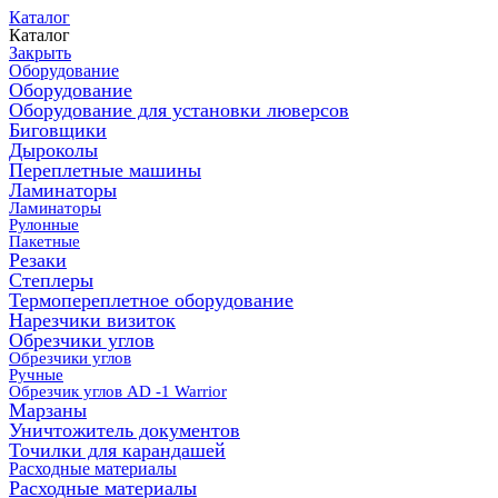
Каталог
Каталог
Закрыть
Оборудование
Оборудование
Оборудование для установки люверсов
Биговщики
Дыроколы
Переплетные машины
Ламинаторы
Ламинаторы
Рулонные
Пакетные
Резаки
Степлеры
Термопереплетное оборудование
Нарезчики визиток
Обрезчики углов
Обрезчики углов
Ручные
Обрезчик углов AD -1 Warrior
Марзаны
Уничтожитель документов
Точилки для карандашей
Расходные материалы
Расходные материалы