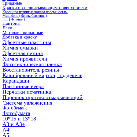
Триадные
Краски по невпитывающим поверхностям
Краски по невпитывающим поверхностям
MultiBond (Великобритания)
Foil (Испания)
Пантоны
Лаки
Металлизированные
Добавка в краску
Офсетные пластины
Химия смывки
Офсетная резина
Химия проявители
Фототехническая пленка
Восстановитель резины
Калиброваный картон, поддекель
Карандаши
Пантонные веера
Перчатки печатника
Порошок противоотмарывающий
Система увлажнения
Фотобумага
Фотобумага
10*15 и 13*18
A3 и А3+
А4
А5