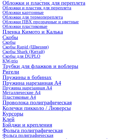
Обложки и пластик для переплета
Обложки и пластик для переплета
Обложки картонные
Обложки для термопереплета
Обложки ПВХ прозрачные и цветные
Обложки пластиковые
Пленка Кимото и Калька
Скобы
Скобы
Скобы Rapid (Швеция)
Скобы Shark (Китай)
Скобы для DUPLO
KW-trio
Трубки для флажков и воблеры
Ригели
Пружины в бобинах
Пружина нарезанная А4
Пружина нарезанная А4
Металлические А4
Пластиковые А4
Проволока полиграфическая
Колечки пикколо / Люверсы
Курсоры
Клей
Бэйджи и крепления
Фольга полиграфическая
Фольга полиграфическая