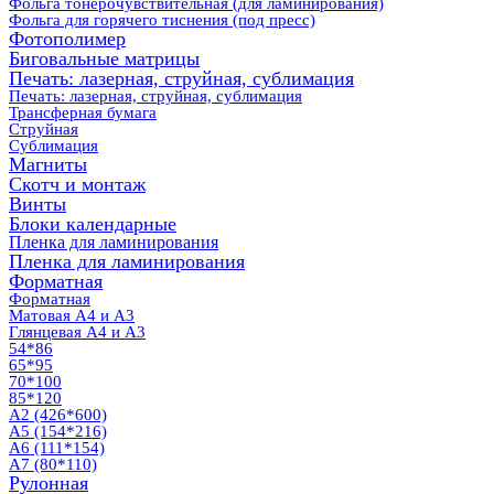
Фольга тонерочувствительная (для ламинирования)
Фольга для горячего тиснения (под пресс)
Фотополимер
Биговальные матрицы
Печать: лазерная, струйная, сублимация
Печать: лазерная, струйная, сублимация
Трансферная бумага
Струйная
Сублимация
Магниты
Скотч и монтаж
Винты
Блоки календарные
Пленка для ламинирования
Пленка для ламинирования
Форматная
Форматная
Матовая А4 и А3
Глянцевая А4 и А3
54*86
65*95
70*100
85*120
А2 (426*600)
А5 (154*216)
А6 (111*154)
А7 (80*110)
Рулонная