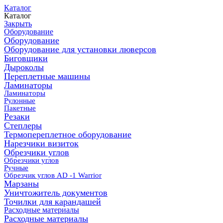
Каталог
Каталог
Закрыть
Оборудование
Оборудование
Оборудование для установки люверсов
Биговщики
Дыроколы
Переплетные машины
Ламинаторы
Ламинаторы
Рулонные
Пакетные
Резаки
Степлеры
Термопереплетное оборудование
Нарезчики визиток
Обрезчики углов
Обрезчики углов
Ручные
Обрезчик углов AD -1 Warrior
Марзаны
Уничтожитель документов
Точилки для карандашей
Расходные материалы
Расходные материалы