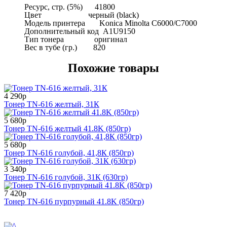
Ресурс, стр. (5%)
41800
Цвет
черный (black)
Модель принтера
Konica Minolta C6000/C7000
Дополнительный код A1U9150
Тип тонера
оригинал
Вес в тубе (гр.)
820
Похожие товары
4 290р
Тонер TN-616 желтый, 31К
5 680р
Тонер TN-616 желтый 41.8K (850гр)
5 680р
Тонер TN-616 голубой, 41,8К (850гр)
3 340р
Тонер TN-616 голубой, 31К (630гр)
7 420р
Тонер TN-616 пурпурный 41.8K (850гр)