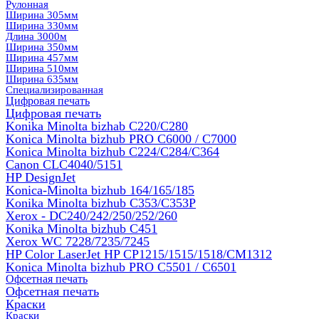
Рулонная
Ширина 305мм
Ширина 330мм
Длина 3000м
Ширина 350мм
Ширина 457мм
Ширина 510мм
Ширина 635мм
Специализированная
Цифровая печать
Цифровая печать
Konika Minolta bizhab C220/C280
Konica Minolta bizhub PRO C6000 / C7000
Konica Minolta bizhub С224/С284/С364
Canon CLC4040/5151
HP DesignJet
Konica-Minolta bizhub 164/165/185
Konika Minolta bizhub C353/C353Р
Xerox - DC240/242/250/252/260
Konika Minolta bizhub C451
Xerox WC 7228/7235/7245
HP Color LaserJet HP CP1215/1515/1518/CM1312
Konica Minolta bizhub PRO С5501 / С6501
Офсетная печать
Офсетная печать
Краски
Краски