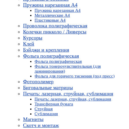
Пружина нарезанная А4
Пружина нарезанная А4
Металлические А4
Пластиковые А4
Проволока полиграфическая
Колечки пикколо / Люверсы
Курсоры
Клей
Бэйджи и крепления
Фольга полиграфическая
Фольга полиграфическая
Фольга тонерочувствительная (для
ламинирования)
Фольга для горячего тиснения (под пресс)
Фотополимер
Биговальные матрицы
Печать: лазерная, струйная, сублимация
Печать: лазерная, струйная, сублимация
Трансферная бумага
Струйная
Сублимация
Магниты
Скотч и монтаж