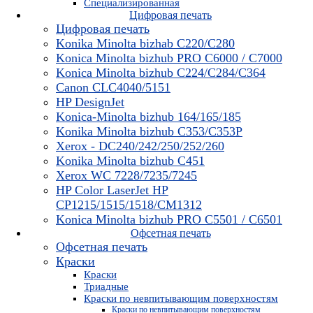
Специализированная
Цифровая печать
Цифровая печать
Konika Minolta bizhab C220/C280
Konica Minolta bizhub PRO C6000 / C7000
Konica Minolta bizhub С224/С284/С364
Canon CLC4040/5151
HP DesignJet
Konica-Minolta bizhub 164/165/185
Konika Minolta bizhub C353/C353Р
Xerox - DC240/242/250/252/260
Konika Minolta bizhub C451
Xerox WC 7228/7235/7245
HP Color LaserJet HP
CP1215/1515/1518/CM1312
Konica Minolta bizhub PRO С5501 / С6501
Офсетная печать
Офсетная печать
Краски
Краски
Триадные
Краски по невпитывающим поверхностям
Краски по невпитывающим поверхностям