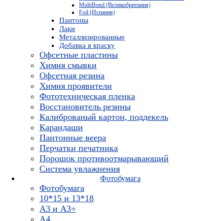
MultiBond (Великобритания)
Foil (Испания)
Пантоны
Лаки
Металлизированные
Добавка в краску
Офсетные пластины
Химия смывки
Офсетная резина
Химия проявители
Фототехническая пленка
Восстановитель резины
Калиброваный картон, поддекель
Карандаши
Пантонные веера
Перчатки печатника
Порошок противоотмарывающий
Система увлажнения
Фотобумага
Фотобумага
10*15 и 13*18
A3 и А3+
А4