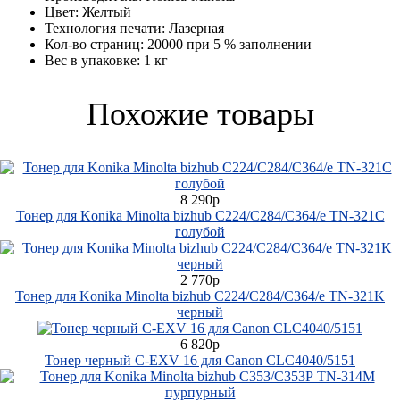
Цвет:
Желтый
Технология печати:
Лазерная
Кол-во страниц:
20000 при 5 % заполнении
Вес в упаковке:
1 кг
Похожие товары
8 290р
Тонер для Konika Minolta bizhub C224/C284/С364/е TN-321C
голубой
2 770р
Тонер для Konika Minolta bizhub C224/C284/С364/е TN-321K
черный
6 820р
Тонер черный C-EXV 16 для Canon CLC4040/5151