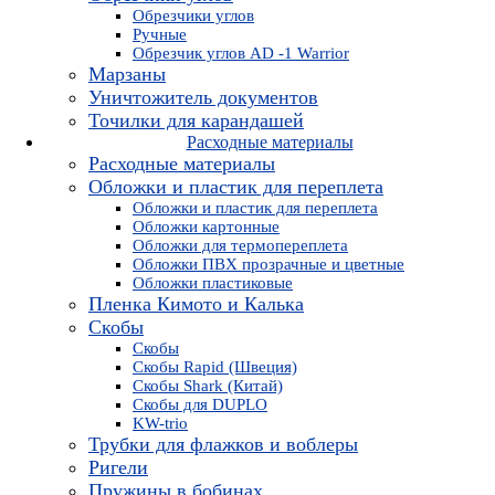
Обрезчики углов
Ручные
Обрезчик углов AD -1 Warrior
Марзаны
Уничтожитель документов
Точилки для карандашей
Расходные материалы
Расходные материалы
Обложки и пластик для переплета
Обложки и пластик для переплета
Обложки картонные
Обложки для термопереплета
Обложки ПВХ прозрачные и цветные
Обложки пластиковые
Пленка Кимото и Калька
Скобы
Скобы
Скобы Rapid (Швеция)
Скобы Shark (Китай)
Скобы для DUPLO
KW-trio
Трубки для флажков и воблеры
Ригели
Пружины в бобинах