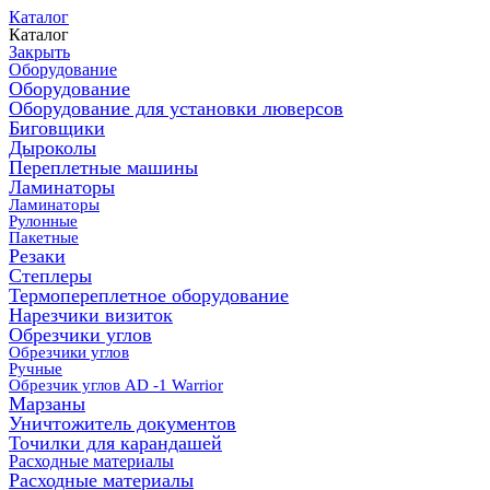
Каталог
Каталог
Закрыть
Оборудование
Оборудование
Оборудование для установки люверсов
Биговщики
Дыроколы
Переплетные машины
Ламинаторы
Ламинаторы
Рулонные
Пакетные
Резаки
Степлеры
Термопереплетное оборудование
Нарезчики визиток
Обрезчики углов
Обрезчики углов
Ручные
Обрезчик углов AD -1 Warrior
Марзаны
Уничтожитель документов
Точилки для карандашей
Расходные материалы
Расходные материалы