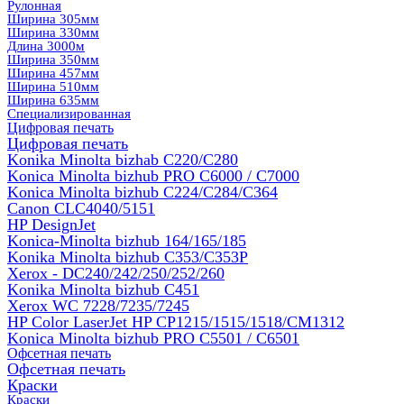
Рулонная
Ширина 305мм
Ширина 330мм
Длина 3000м
Ширина 350мм
Ширина 457мм
Ширина 510мм
Ширина 635мм
Специализированная
Цифровая печать
Цифровая печать
Konika Minolta bizhab C220/C280
Konica Minolta bizhub PRO C6000 / C7000
Konica Minolta bizhub С224/С284/С364
Canon CLC4040/5151
HP DesignJet
Konica-Minolta bizhub 164/165/185
Konika Minolta bizhub C353/C353Р
Xerox - DC240/242/250/252/260
Konika Minolta bizhub C451
Xerox WC 7228/7235/7245
HP Color LaserJet HP CP1215/1515/1518/CM1312
Konica Minolta bizhub PRO С5501 / С6501
Офсетная печать
Офсетная печать
Краски
Краски