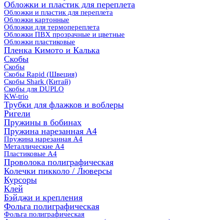
Обложки и пластик для переплета
Обложки и пластик для переплета
Обложки картонные
Обложки для термопереплета
Обложки ПВХ прозрачные и цветные
Обложки пластиковые
Пленка Кимото и Калька
Скобы
Скобы
Скобы Rapid (Швеция)
Скобы Shark (Китай)
Скобы для DUPLO
KW-trio
Трубки для флажков и воблеры
Ригели
Пружины в бобинах
Пружина нарезанная А4
Пружина нарезанная А4
Металлические А4
Пластиковые А4
Проволока полиграфическая
Колечки пикколо / Люверсы
Курсоры
Клей
Бэйджи и крепления
Фольга полиграфическая
Фольга полиграфическая