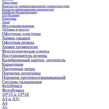
Триадные
Краски по невпитывающим поверхностям
Краски по невпитывающим поверхностям
MultiBond (Великобритания)
Foil (Испания)
Пантоны
Лаки
Металлизированные
Добавка в краску
Офсетные пластины
Химия смывки
Офсетная резина
Химия проявители
Фототехническая пленка
Восстановитель резины
Калиброваный картон, поддекель
Карандаши
Пантонные веера
Перчатки печатника
Порошок противоотмарывающий
Система увлажнения
Фотобумага
Фотобумага
10*15 и 13*18
A3 и А3+
А4
А5