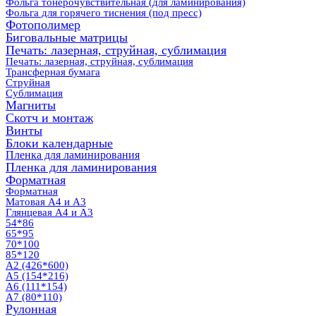
Фольга тонерочувствительная (для ламинирования)
Фольга для горячего тиснения (под пресс)
Фотополимер
Биговальные матрицы
Печать: лазерная, струйная, сублимация
Печать: лазерная, струйная, сублимация
Трансферная бумага
Струйная
Сублимация
Магниты
Скотч и монтаж
Винты
Блоки календарные
Пленка для ламинирования
Пленка для ламинирования
Форматная
Форматная
Матовая А4 и А3
Глянцевая А4 и А3
54*86
65*95
70*100
85*120
А2 (426*600)
А5 (154*216)
А6 (111*154)
А7 (80*110)
Рулонная