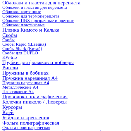
Обложки и пластик для переплета
Обложки и пластик для переплета
Обложки картонные
Обложки для термопереплета
Обложки ПВХ прозрачные и цветные
Обложки пластиковые
Пленка Кимото и Калька
Скобы
Скобы
Скобы Rapid (Швеция)
Скобы Shark (Китай)
Скобы для DUPLO
KW-trio
Трубки для флажков и воблеры
Ригели
Пружины в бобинах
Пружина нарезанная А4
Пружина нарезанная А4
Металлические А4
Пластиковые А4
Проволока полиграфическая
Колечки пикколо / Люверсы
Курсоры
Клей
Бэйджи и крепления
Фольга полиграфическая
Фольга полиграфическая