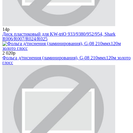
14р
Диск пластиковый для KW-triO 933/9380/952/954, Shark
R006/R007/R024/R025
2 020р
Фольга д/тиснения (ламинирования), G-08 210ммх120м золото
глосс