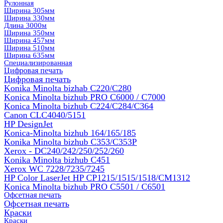
Рулонная
Ширина 305мм
Ширина 330мм
Длина 3000м
Ширина 350мм
Ширина 457мм
Ширина 510мм
Ширина 635мм
Специализированная
Цифровая печать
Цифровая печать
Konika Minolta bizhab C220/C280
Konica Minolta bizhub PRO C6000 / C7000
Konica Minolta bizhub С224/С284/С364
Canon CLC4040/5151
HP DesignJet
Konica-Minolta bizhub 164/165/185
Konika Minolta bizhub C353/C353Р
Xerox - DC240/242/250/252/260
Konika Minolta bizhub C451
Xerox WC 7228/7235/7245
HP Color LaserJet HP CP1215/1515/1518/CM1312
Konica Minolta bizhub PRO С5501 / С6501
Офсетная печать
Офсетная печать
Краски
Краски