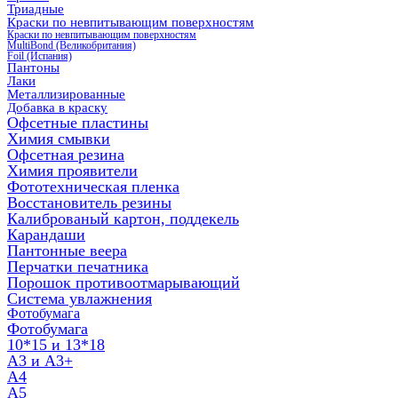
Триадные
Краски по невпитывающим поверхностям
Краски по невпитывающим поверхностям
MultiBond (Великобритания)
Foil (Испания)
Пантоны
Лаки
Металлизированные
Добавка в краску
Офсетные пластины
Химия смывки
Офсетная резина
Химия проявители
Фототехническая пленка
Восстановитель резины
Калиброваный картон, поддекель
Карандаши
Пантонные веера
Перчатки печатника
Порошок противоотмарывающий
Система увлажнения
Фотобумага
Фотобумага
10*15 и 13*18
A3 и А3+
А4
А5