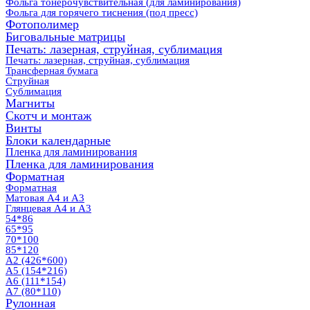
Фольга тонерочувствительная (для ламинирования)
Фольга для горячего тиснения (под пресс)
Фотополимер
Биговальные матрицы
Печать: лазерная, струйная, сублимация
Печать: лазерная, струйная, сублимация
Трансферная бумага
Струйная
Сублимация
Магниты
Скотч и монтаж
Винты
Блоки календарные
Пленка для ламинирования
Пленка для ламинирования
Форматная
Форматная
Матовая А4 и А3
Глянцевая А4 и А3
54*86
65*95
70*100
85*120
А2 (426*600)
А5 (154*216)
А6 (111*154)
А7 (80*110)
Рулонная