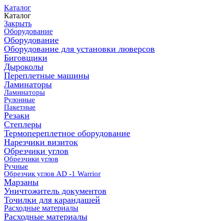
Каталог
Каталог
Закрыть
Оборудование
Оборудование
Оборудование для установки люверсов
Биговщики
Дыроколы
Переплетные машины
Ламинаторы
Ламинаторы
Рулонные
Пакетные
Резаки
Степлеры
Термопереплетное оборудование
Нарезчики визиток
Обрезчики углов
Обрезчики углов
Ручные
Обрезчик углов AD -1 Warrior
Марзаны
Уничтожитель документов
Точилки для карандашей
Расходные материалы
Расходные материалы