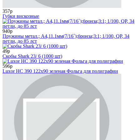
357р
Губки вискозные
940р
Пружины метал.; А4,11.1мм(7/16`);бронза;3:1; 1/100, QP, 34
петли, до 85 лст
49р
Скобы Shark 23/ 6 (1000 шт)
596р
Luxor HC 390 122x90 зеленая Фольга для полиграфии