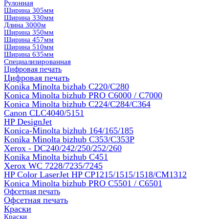
Рулонная
Ширина 305мм
Ширина 330мм
Длина 3000м
Ширина 350мм
Ширина 457мм
Ширина 510мм
Ширина 635мм
Специализированная
Цифровая печать
Цифровая печать
Konika Minolta bizhab C220/C280
Konica Minolta bizhub PRO C6000 / C7000
Konica Minolta bizhub С224/С284/С364
Canon CLC4040/5151
HP DesignJet
Konica-Minolta bizhub 164/165/185
Konika Minolta bizhub C353/C353Р
Xerox - DC240/242/250/252/260
Konika Minolta bizhub C451
Xerox WC 7228/7235/7245
HP Color LaserJet HP CP1215/1515/1518/CM1312
Konica Minolta bizhub PRO С5501 / С6501
Офсетная печать
Офсетная печать
Краски
Краски