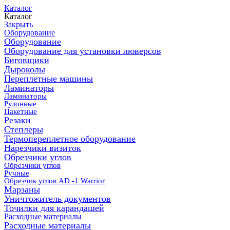
Каталог
Каталог
Закрыть
Оборудование
Оборудование
Оборудование для установки люверсов
Биговщики
Дыроколы
Переплетные машины
Ламинаторы
Ламинаторы
Рулонные
Пакетные
Резаки
Степлеры
Термопереплетное оборудование
Нарезчики визиток
Обрезчики углов
Обрезчики углов
Ручные
Обрезчик углов AD -1 Warrior
Марзаны
Уничтожитель документов
Точилки для карандашей
Расходные материалы
Расходные материалы