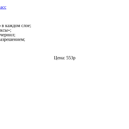
 в каждом слое;
яксы»;
чернил;
разрешением;
Цена: 553р