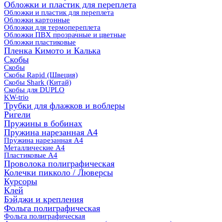
Обложки и пластик для переплета
Обложки и пластик для переплета
Обложки картонные
Обложки для термопереплета
Обложки ПВХ прозрачные и цветные
Обложки пластиковые
Пленка Кимото и Калька
Скобы
Скобы
Скобы Rapid (Швеция)
Скобы Shark (Китай)
Скобы для DUPLO
KW-trio
Трубки для флажков и воблеры
Ригели
Пружины в бобинах
Пружина нарезанная А4
Пружина нарезанная А4
Металлические А4
Пластиковые А4
Проволока полиграфическая
Колечки пикколо / Люверсы
Курсоры
Клей
Бэйджи и крепления
Фольга полиграфическая
Фольга полиграфическая