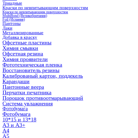
Триадные
Краски по невпитывающим поверхностям
Краски по невпитывающим поверхностям
MultiBond (Великобритания)
Foil (Испания)
Пантоны
Лаки
Металлизированные
Добавка в краску
Офсетные пластины
Химия смывки
Офсетная резина
Химия проявители
Фототехническая пленка
Восстановитель резины
Калиброваный картон, поддекель
Карандаши
Пантонные веера
Перчатки печатника
Порошок противоотмарывающий
Система увлажнения
Фотобумага
Фотобумага
10*15 и 13*18
A3 и А3+
А4
А5