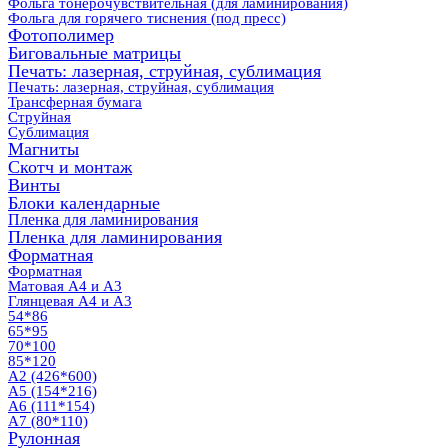
Фольга тонерочувствительная (для ламинирования)
Фольга для горячего тиснения (под пресс)
Фотополимер
Биговальные матрицы
Печать: лазерная, струйная, сублимация
Печать: лазерная, струйная, сублимация
Трансферная бумага
Струйная
Сублимация
Магниты
Скотч и монтаж
Винты
Блоки календарные
Пленка для ламинирования
Пленка для ламинирования
Форматная
Форматная
Матовая А4 и А3
Глянцевая А4 и А3
54*86
65*95
70*100
85*120
А2 (426*600)
А5 (154*216)
А6 (111*154)
А7 (80*110)
Рулонная