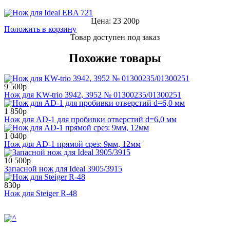
Цена: 23 200р
Положить в корзину
Товар доступен под заказ
Похожие товары
9 500р
Нож для KW-trio 3942, 3952 № 01300235/01300251
1 850р
Нож для AD-1 для пробивки отверстий d=6,0 мм
1 040р
Нож для AD-1 прямой срез: 9мм, 12мм
10 500р
Запасной нож для Ideal 3905/3915
830р
Нож для Steiger R-48