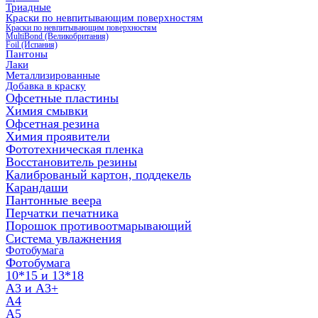
Триадные
Краски по невпитывающим поверхностям
Краски по невпитывающим поверхностям
MultiBond (Великобритания)
Foil (Испания)
Пантоны
Лаки
Металлизированные
Добавка в краску
Офсетные пластины
Химия смывки
Офсетная резина
Химия проявители
Фототехническая пленка
Восстановитель резины
Калиброваный картон, поддекель
Карандаши
Пантонные веера
Перчатки печатника
Порошок противоотмарывающий
Система увлажнения
Фотобумага
Фотобумага
10*15 и 13*18
A3 и А3+
А4
А5