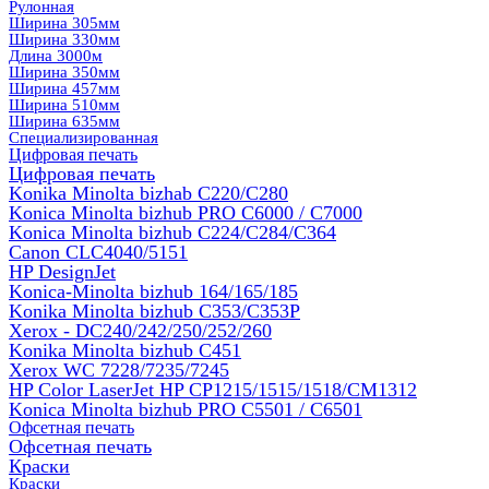
Рулонная
Ширина 305мм
Ширина 330мм
Длина 3000м
Ширина 350мм
Ширина 457мм
Ширина 510мм
Ширина 635мм
Специализированная
Цифровая печать
Цифровая печать
Konika Minolta bizhab C220/C280
Konica Minolta bizhub PRO C6000 / C7000
Konica Minolta bizhub С224/С284/С364
Canon CLC4040/5151
HP DesignJet
Konica-Minolta bizhub 164/165/185
Konika Minolta bizhub C353/C353Р
Xerox - DC240/242/250/252/260
Konika Minolta bizhub C451
Xerox WC 7228/7235/7245
HP Color LaserJet HP CP1215/1515/1518/CM1312
Konica Minolta bizhub PRO С5501 / С6501
Офсетная печать
Офсетная печать
Краски
Краски