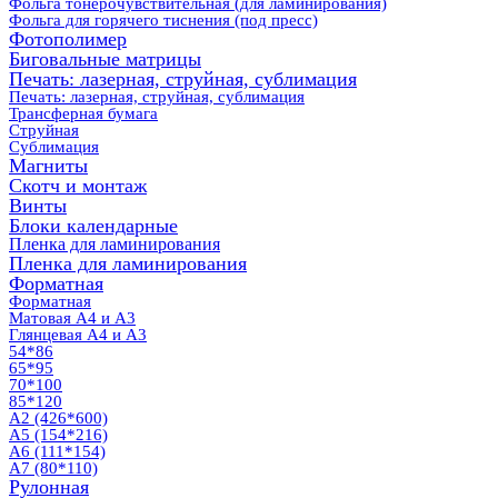
Фольга тонерочувствительная (для ламинирования)
Фольга для горячего тиснения (под пресс)
Фотополимер
Биговальные матрицы
Печать: лазерная, струйная, сублимация
Печать: лазерная, струйная, сублимация
Трансферная бумага
Струйная
Сублимация
Магниты
Скотч и монтаж
Винты
Блоки календарные
Пленка для ламинирования
Пленка для ламинирования
Форматная
Форматная
Матовая А4 и А3
Глянцевая А4 и А3
54*86
65*95
70*100
85*120
А2 (426*600)
А5 (154*216)
А6 (111*154)
А7 (80*110)
Рулонная