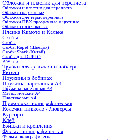
Обложки и пластик для переплета
Обложки и пластик для переплета
Обложки картонные
Обложки для термопереплета
Обложки ПВХ прозрачные и цветные
Обложки пластиковые
Пленка Кимото и Калька
Скобы
Скобы
Скобы Rapid (Швеция)
Скобы Shark (Китай)
Скобы для DUPLO
KW-trio
Трубки для флажков и воблеры
Ригели
Пружины в бобинах
Пружина нарезанная А4
Пружина нарезанная А4
Металлические А4
Пластиковые А4
Проволока полиграфическая
Колечки пикколо / Люверсы
Курсоры
Клей
Бэйджи и крепления
Фольга полиграфическая
Фольга полиграфическая