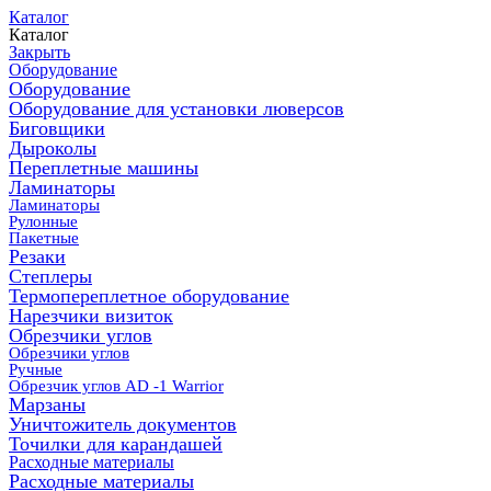
Каталог
Каталог
Закрыть
Оборудование
Оборудование
Оборудование для установки люверсов
Биговщики
Дыроколы
Переплетные машины
Ламинаторы
Ламинаторы
Рулонные
Пакетные
Резаки
Степлеры
Термопереплетное оборудование
Нарезчики визиток
Обрезчики углов
Обрезчики углов
Ручные
Обрезчик углов AD -1 Warrior
Марзаны
Уничтожитель документов
Точилки для карандашей
Расходные материалы
Расходные материалы