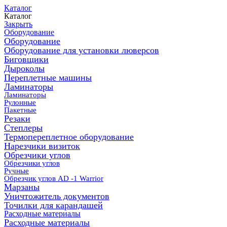
Каталог
Каталог
Закрыть
Оборудование
Оборудование
Оборудование для установки люверсов
Биговщики
Дыроколы
Переплетные машины
Ламинаторы
Ламинаторы
Рулонные
Пакетные
Резаки
Степлеры
Термопереплетное оборудование
Нарезчики визиток
Обрезчики углов
Обрезчики углов
Ручные
Обрезчик углов AD -1 Warrior
Марзаны
Уничтожитель документов
Точилки для карандашей
Расходные материалы
Расходные материалы