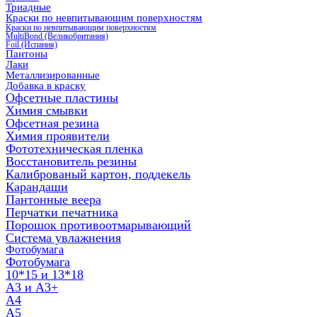
Триадные
Краски по невпитывающим поверхностям
Краски по невпитывающим поверхностям
MultiBond (Великобритания)
Foil (Испания)
Пантоны
Лаки
Металлизированные
Добавка в краску
Офсетные пластины
Химия смывки
Офсетная резина
Химия проявители
Фототехническая пленка
Восстановитель резины
Калиброваный картон, поддекель
Карандаши
Пантонные веера
Перчатки печатника
Порошок противоотмарывающий
Система увлажнения
Фотобумага
Фотобумага
10*15 и 13*18
A3 и А3+
А4
А5