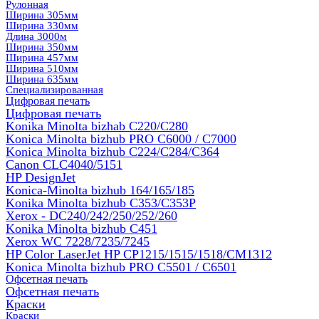
Рулонная
Ширина 305мм
Ширина 330мм
Длина 3000м
Ширина 350мм
Ширина 457мм
Ширина 510мм
Ширина 635мм
Специализированная
Цифровая печать
Цифровая печать
Konika Minolta bizhab C220/C280
Konica Minolta bizhub PRO C6000 / C7000
Konica Minolta bizhub С224/С284/С364
Canon CLC4040/5151
HP DesignJet
Konica-Minolta bizhub 164/165/185
Konika Minolta bizhub C353/C353Р
Xerox - DC240/242/250/252/260
Konika Minolta bizhub C451
Xerox WC 7228/7235/7245
HP Color LaserJet HP CP1215/1515/1518/CM1312
Konica Minolta bizhub PRO С5501 / С6501
Офсетная печать
Офсетная печать
Краски
Краски