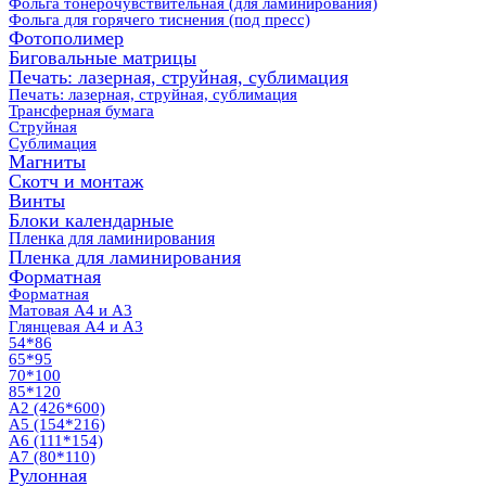
Фольга тонерочувствительная (для ламинирования)
Фольга для горячего тиснения (под пресс)
Фотополимер
Биговальные матрицы
Печать: лазерная, струйная, сублимация
Печать: лазерная, струйная, сублимация
Трансферная бумага
Струйная
Сублимация
Магниты
Скотч и монтаж
Винты
Блоки календарные
Пленка для ламинирования
Пленка для ламинирования
Форматная
Форматная
Матовая А4 и А3
Глянцевая А4 и А3
54*86
65*95
70*100
85*120
А2 (426*600)
А5 (154*216)
А6 (111*154)
А7 (80*110)
Рулонная