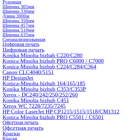
Рулонная
Ширина 305мм
Ширина 330мм
Длина 3000м
Ширина 350мм
Ширина 457мм
Ширина 510мм
Ширина 635мм
Специализированная
Цифровая печать
Цифровая печать
Konika Minolta bizhab C220/C280
Konica Minolta bizhub PRO C6000 / C7000
Konica Minolta bizhub С224/С284/С364
Canon CLC4040/5151
HP DesignJet
Konica-Minolta bizhub 164/165/185
Konika Minolta bizhub C353/C353Р
Xerox - DC240/242/250/252/260
Konika Minolta bizhub C451
Xerox WC 7228/7235/7245
HP Color LaserJet HP CP1215/1515/1518/CM1312
Konica Minolta bizhub PRO С5501 / С6501
Офсетная печать
Офсетная печать
Краски
Краски