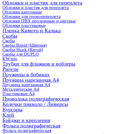
Обложки и пластик для переплета
Обложки и пластик для переплета
Обложки картонные
Обложки для термопереплета
Обложки ПВХ прозрачные и цветные
Обложки пластиковые
Пленка Кимото и Калька
Скобы
Скобы
Скобы Rapid (Швеция)
Скобы Shark (Китай)
Скобы для DUPLO
KW-trio
Трубки для флажков и воблеры
Ригели
Пружины в бобинах
Пружина нарезанная А4
Пружина нарезанная А4
Металлические А4
Пластиковые А4
Проволока полиграфическая
Колечки пикколо / Люверсы
Курсоры
Клей
Бэйджи и крепления
Фольга полиграфическая
Фольга полиграфическая