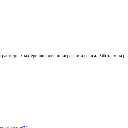
расходных материалов для полиграфии и офиса. Работаем на рын
ка сайта
sam73