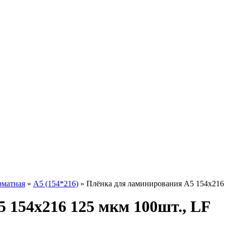
матная
»
А5 (154*216)
»
Плёнка для ламинирования А5 154х216 
 154х216 125 мкм 100шт., LF