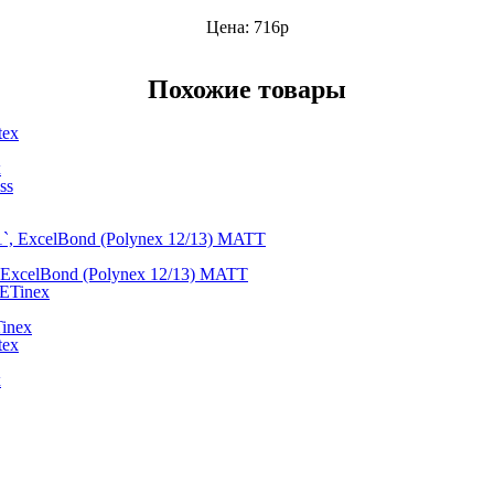
Цена: 716р
Похожие товары
x
, ExcelBond (Polynex 12/13) MATT
inex
x