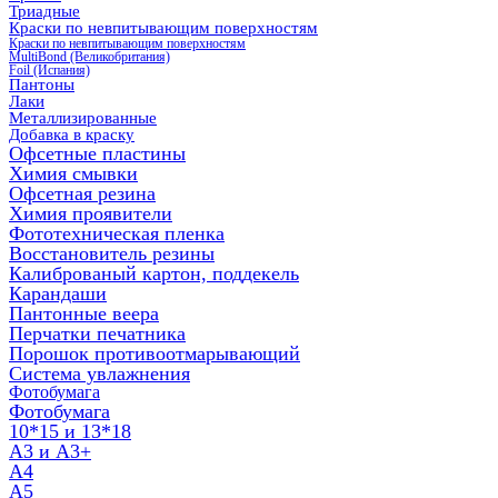
Триадные
Краски по невпитывающим поверхностям
Краски по невпитывающим поверхностям
MultiBond (Великобритания)
Foil (Испания)
Пантоны
Лаки
Металлизированные
Добавка в краску
Офсетные пластины
Химия смывки
Офсетная резина
Химия проявители
Фототехническая пленка
Восстановитель резины
Калиброваный картон, поддекель
Карандаши
Пантонные веера
Перчатки печатника
Порошок противоотмарывающий
Система увлажнения
Фотобумага
Фотобумага
10*15 и 13*18
A3 и А3+
А4
А5