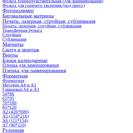
Фольга тонерочувствительная (для ламинирования)
Фольга для горячего тиснения (под пресс)
Фотополимер
Биговальные матрицы
Печать: лазерная, струйная, сублимация
Печать: лазерная, струйная, сублимация
Трансферная бумага
Струйная
Сублимация
Магниты
Скотч и монтаж
Винты
Блоки календарные
Пленка для ламинирования
Пленка для ламинирования
Форматная
Форматная
Матовая А4 и А3
Глянцевая А4 и А3
54*86
65*95
70*100
85*120
А2 (426*600)
А5 (154*216)
А6 (111*154)
А7 (80*110)
Рулонная