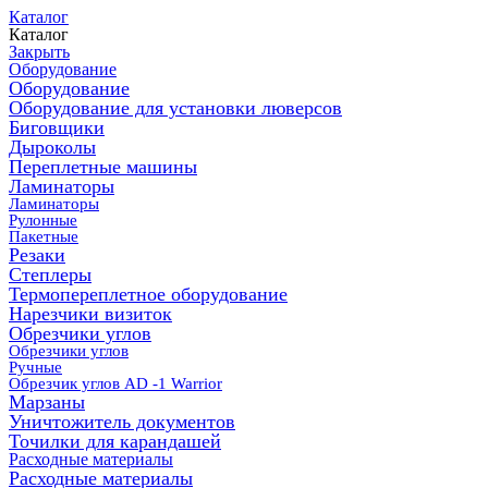
Каталог
Каталог
Закрыть
Оборудование
Оборудование
Оборудование для установки люверсов
Биговщики
Дыроколы
Переплетные машины
Ламинаторы
Ламинаторы
Рулонные
Пакетные
Резаки
Степлеры
Термопереплетное оборудование
Нарезчики визиток
Обрезчики углов
Обрезчики углов
Ручные
Обрезчик углов AD -1 Warrior
Марзаны
Уничтожитель документов
Точилки для карандашей
Расходные материалы
Расходные материалы