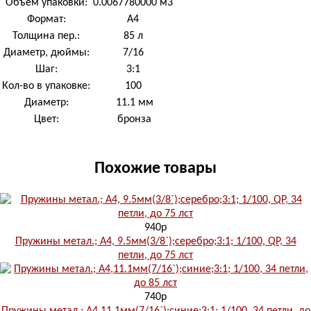
Объем упаковки:
0.0067780000 м
3
Формат:
А4
Толщина пер.:
85 л
Диаметр, дюймы:
7/16
Шаг:
3:1
Кол-во в упаковке:
100
Диаметр:
11.1 мм
Цвет:
бронза
Похожие товары
940р
Пружины метал.; А4, 9.5мм(3/8`);серебро;3:1; 1/100, QP, 34
петли, до 75 лст
740р