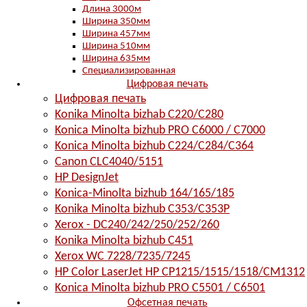
Длина 3000м
Ширина 350мм
Ширина 457мм
Ширина 510мм
Ширина 635мм
Специализированная
Цифровая печать
Цифровая печать
Konika Minolta bizhab C220/C280
Konica Minolta bizhub PRO C6000 / C7000
Konica Minolta bizhub С224/С284/С364
Canon CLC4040/5151
HP DesignJet
Konica-Minolta bizhub 164/165/185
Konika Minolta bizhub C353/C353Р
Xerox - DC240/242/250/252/260
Konika Minolta bizhub C451
Xerox WC 7228/7235/7245
HP Color LaserJet HP CP1215/1515/1518/CM1312
Konica Minolta bizhub PRO С5501 / С6501
Офсетная печать