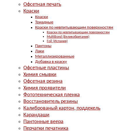
Офсетная печать
Краски
Краски
Триадные
Краски по невпитывающим поверхностям
Краски по невпитывающим поверхностям
MultiBond (Великобритания)
Foil (Испания)
Пантоны
Лаки
Металлизированные
Добавка в краску
Офсетные пластины
Химия смывки
Офсетная резина
Химия проявители
Фототехническая пленка
Восстановитель резины
Калиброваный картон, поддекель
Карандаши
Пантонные веера
Перчатки печатника