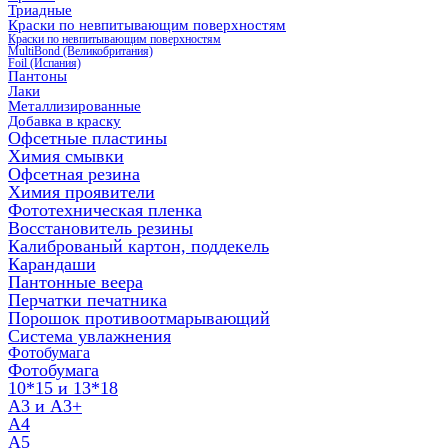
Триадные
Краски по невпитывающим поверхностям
Краски по невпитывающим поверхностям
MultiBond (Великобритания)
Foil (Испания)
Пантоны
Лаки
Металлизированные
Добавка в краску
Офсетные пластины
Химия смывки
Офсетная резина
Химия проявители
Фототехническая пленка
Восстановитель резины
Калиброваный картон, поддекель
Карандаши
Пантонные веера
Перчатки печатника
Порошок противоотмарывающий
Система увлажнения
Фотобумага
Фотобумага
10*15 и 13*18
A3 и А3+
А4
А5