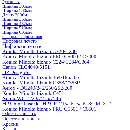
Рулонная
Ширина 305мм
Ширина 330мм
Длина 3000м
Ширина 350мм
Ширина 457мм
Ширина 510мм
Ширина 635мм
Специализированная
Цифровая печать
Цифровая печать
Konika Minolta bizhab C220/C280
Konica Minolta bizhub PRO C6000 / C7000
Konica Minolta bizhub С224/С284/С364
Canon CLC4040/5151
HP DesignJet
Konica-Minolta bizhub 164/165/185
Konika Minolta bizhub C353/C353Р
Xerox - DC240/242/250/252/260
Konika Minolta bizhub C451
Xerox WC 7228/7235/7245
HP Color LaserJet HP CP1215/1515/1518/CM1312
Konica Minolta bizhub PRO С5501 / С6501
Офсетная печать
Офсетная печать
Краски
Краски