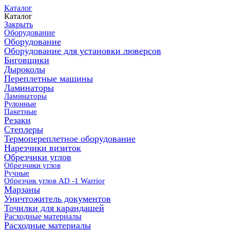
Каталог
Каталог
Закрыть
Оборудование
Оборудование
Оборудование для установки люверсов
Биговщики
Дыроколы
Переплетные машины
Ламинаторы
Ламинаторы
Рулонные
Пакетные
Резаки
Степлеры
Термопереплетное оборудование
Нарезчики визиток
Обрезчики углов
Обрезчики углов
Ручные
Обрезчик углов AD -1 Warrior
Марзаны
Уничтожитель документов
Точилки для карандашей
Расходные материалы
Расходные материалы