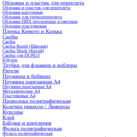
Обложки и пластик для переплета
Обложки и пластик для переплета
Обложки картонные
Обложки для термопереплета
Обложки ПВХ прозрачные и цветные
Обложки пластиковые
Пленка Кимото и Калька
Скобы
Скобы
Скобы Rapid (Швеция)
Скобы Shark (Китай)
Скобы для DUPLO
KW-trio
Трубки для флажков и воблеры
Ригели
Пружины в бобинах
Пружина нарезанная А4
Пружина нарезанная А4
Металлические А4
Пластиковые А4
Проволока полиграфическая
Колечки пикколо / Люверсы
Курсоры
Клей
Бэйджи и крепления
Фольга полиграфическая
Фольга полиграфическая