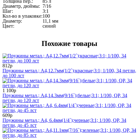
Толщина пер.:
85 л
Диаметр, дюймы:
7/16
Шаг:
3:1
Кол-во в упаковке:
100
Диаметр:
11,1 мм
Цвет:
синий
Похожие товары
812р
Пружины метал.; А4,12.7мм(1/2`);красные;3:1; 1/100, 34 петли,
до 100 лст
1 100р
Пружины метал.; А4,14.3мм(9/16`);белые;3:1; 1/100, QP, 34
петли, до 120 лст
609р
Пружины метал.; А4, 6.4мм(1/4`);черные;3:1; 1/100, QP, 34
петли, до 45 лст