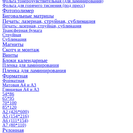
Фольга тонерочувствительная (для ламинирования)
Фольга для горячего тиснения (под пресс)
Фотополимер
Биговальные матрицы
Печать: лазерная, струйная, сублимация
Печать: лазерная, струйная, сублимация
Трансферная бумага
Струйная
Сублимация
Магниты
Скотч и монтаж
Винты
Блоки календарные
Пленка для ламинирования
Пленка для ламинирования
Форматная
Форматная
Матовая А4 и А3
Глянцевая А4 и А3
54*86
65*95
70*100
85*120
А2 (426*600)
А5 (154*216)
А6 (111*154)
А7 (80*110)
Рулонная