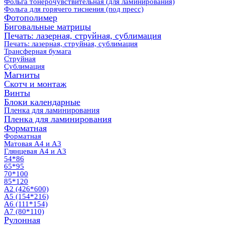
Фольга тонерочувствительная (для ламинирования)
Фольга для горячего тиснения (под пресс)
Фотополимер
Биговальные матрицы
Печать: лазерная, струйная, сублимация
Печать: лазерная, струйная, сублимация
Трансферная бумага
Струйная
Сублимация
Магниты
Скотч и монтаж
Винты
Блоки календарные
Пленка для ламинирования
Пленка для ламинирования
Форматная
Форматная
Матовая А4 и А3
Глянцевая А4 и А3
54*86
65*95
70*100
85*120
А2 (426*600)
А5 (154*216)
А6 (111*154)
А7 (80*110)
Рулонная