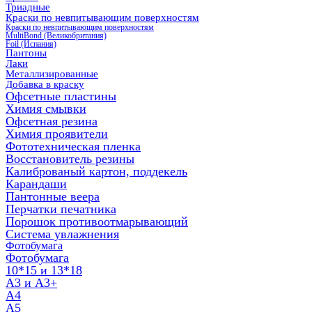
Триадные
Краски по невпитывающим поверхностям
Краски по невпитывающим поверхностям
MultiBond (Великобритания)
Foil (Испания)
Пантоны
Лаки
Металлизированные
Добавка в краску
Офсетные пластины
Химия смывки
Офсетная резина
Химия проявители
Фототехническая пленка
Восстановитель резины
Калиброваный картон, поддекель
Карандаши
Пантонные веера
Перчатки печатника
Порошок противоотмарывающий
Система увлажнения
Фотобумага
Фотобумага
10*15 и 13*18
A3 и А3+
А4
А5