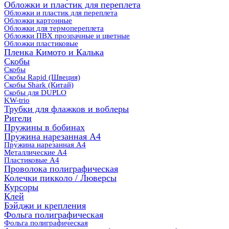
Обложки и пластик для переплета
Обложки и пластик для переплета
Обложки картонные
Обложки для термопереплета
Обложки ПВХ прозрачные и цветные
Обложки пластиковые
Пленка Кимото и Калька
Скобы
Скобы
Скобы Rapid (Швеция)
Скобы Shark (Китай)
Скобы для DUPLO
KW-trio
Трубки для флажков и воблеры
Ригели
Пружины в бобинах
Пружина нарезанная А4
Пружина нарезанная А4
Металлические А4
Пластиковые А4
Проволока полиграфическая
Колечки пикколо / Люверсы
Курсоры
Клей
Бэйджи и крепления
Фольга полиграфическая
Фольга полиграфическая