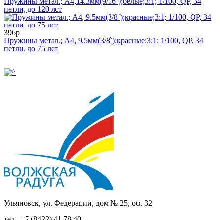
Пружины метал.; А4,14.3мм(9/16`);белые;3:1; 1/100, QP, 34
петли, до 120 лст
396р
Пружины метал.; А4, 9.5мм(3/8`);красные;3:1; 1/100, QP, 34
петли, до 75 лст
Ульяновск, ул. Федерации, дом № 25, оф. 32
тел.
+7 (8422) 41 78 40