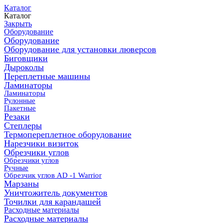
Каталог
Каталог
Закрыть
Оборудование
Оборудование
Оборудование для установки люверсов
Биговщики
Дыроколы
Переплетные машины
Ламинаторы
Ламинаторы
Рулонные
Пакетные
Резаки
Степлеры
Термопереплетное оборудование
Нарезчики визиток
Обрезчики углов
Обрезчики углов
Ручные
Обрезчик углов AD -1 Warrior
Марзаны
Уничтожитель документов
Точилки для карандашей
Расходные материалы
Расходные материалы