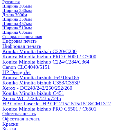
Рулонная
Ширина 305мм
Ширина 330мм
Длина 3000м
Ширина 350мм
Ширина 457мм
Ширина 510мм
Ширина 635мм
Специализированная
Цифровая печать
Цифровая печать
Konika Minolta bizhab C220/C280
Konica Minolta bizhub PRO C6000 / C7000
Konica Minolta bizhub С224/С284/С364
Canon CLC4040/5151
HP DesignJet
Konica-Minolta bizhub 164/165/185
Konika Minolta bizhub C353/C353Р
Xerox - DC240/242/250/252/260
Konika Minolta bizhub C451
Xerox WC 7228/7235/7245
HP Color LaserJet HP CP1215/1515/1518/CM1312
Konica Minolta bizhub PRO С5501 / С6501
Офсетная печать
Офсетная печать
Краски
Краски