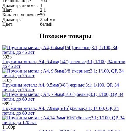
Толщина пер.:
200 л
Диаметр, дюймы:
1
Шаг:
2:1
Кол-во в упаковке:
50
Диаметр:
25.4 мм
Цвет:
белый
Похожие товары
393р
Пружины метал.; А4, 6.4мм(1/4`);зеленые;3:1; 1/100, 34 петли,
до 45 лст
510р
Пружины метал.; А4, 9.5мм(3/8`);черные;3:1; 1/100, QP, 34
петли, до 75 лст
689р
Пружины метал.; А4, 7.9мм(5/16`);белые;3:1; 1/100, QP, 34
петли, до 60 лст
1 100р