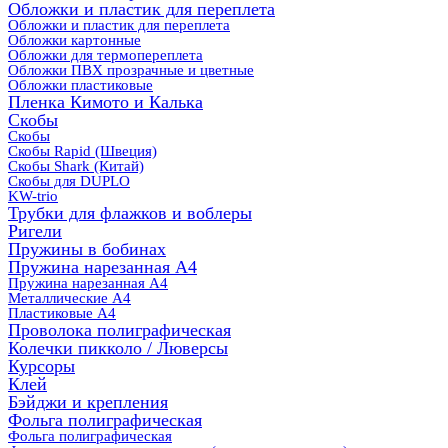
Обложки и пластик для переплета
Обложки и пластик для переплета
Обложки картонные
Обложки для термопереплета
Обложки ПВХ прозрачные и цветные
Обложки пластиковые
Пленка Кимото и Калька
Скобы
Скобы
Скобы Rapid (Швеция)
Скобы Shark (Китай)
Скобы для DUPLO
KW-trio
Трубки для флажков и воблеры
Ригели
Пружины в бобинах
Пружина нарезанная А4
Пружина нарезанная А4
Металлические А4
Пластиковые А4
Проволока полиграфическая
Колечки пикколо / Люверсы
Курсоры
Клей
Бэйджи и крепления
Фольга полиграфическая
Фольга полиграфическая