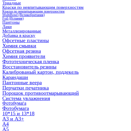
Триадные
Краски по невпитывающим поверхностям
Краски по невпитывающим поверхностям
MultiBond (Великобритания)
Foil (Испания)
Пантоны
Лаки
Металлизированные
Добавка в краску
Офсетные пластины
Химия смывки
Офсетная резина
Химия проявители
Фототехническая пленка
Восстановитель резины
Калиброваный картон, поддекель
Карандаши
Пантонные веера
Перчатки печатника
Порошок противоотмарывающий
Система увлажнения
Фотобумага
Фотобумага
10*15 и 13*18
A3 и А3+
А4
А5