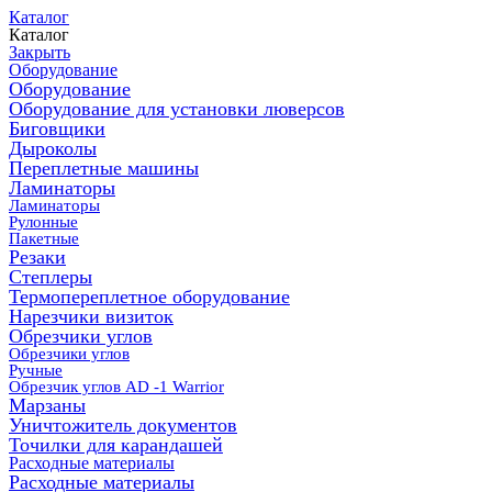
Каталог
Каталог
Закрыть
Оборудование
Оборудование
Оборудование для установки люверсов
Биговщики
Дыроколы
Переплетные машины
Ламинаторы
Ламинаторы
Рулонные
Пакетные
Резаки
Степлеры
Термопереплетное оборудование
Нарезчики визиток
Обрезчики углов
Обрезчики углов
Ручные
Обрезчик углов AD -1 Warrior
Марзаны
Уничтожитель документов
Точилки для карандашей
Расходные материалы
Расходные материалы