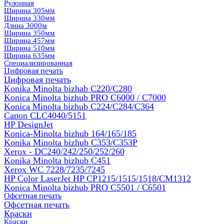
Рулонная
Ширина 305мм
Ширина 330мм
Длина 3000м
Ширина 350мм
Ширина 457мм
Ширина 510мм
Ширина 635мм
Специализированная
Цифровая печать
Цифровая печать
Konika Minolta bizhab C220/C280
Konica Minolta bizhub PRO C6000 / C7000
Konica Minolta bizhub С224/С284/С364
Canon CLC4040/5151
HP DesignJet
Konica-Minolta bizhub 164/165/185
Konika Minolta bizhub C353/C353Р
Xerox - DC240/242/250/252/260
Konika Minolta bizhub C451
Xerox WC 7228/7235/7245
HP Color LaserJet HP CP1215/1515/1518/CM1312
Konica Minolta bizhub PRO С5501 / С6501
Офсетная печать
Офсетная печать
Краски
Краски