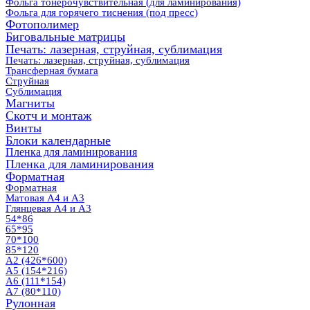
Фольга тонерочувствительная (для ламинирования)
Фольга для горячего тиснения (под пресс)
Фотополимер
Биговальные матрицы
Печать: лазерная, струйная, сублимация
Печать: лазерная, струйная, сублимация
Трансферная бумага
Струйная
Сублимация
Магниты
Скотч и монтаж
Винты
Блоки календарные
Пленка для ламинирования
Пленка для ламинирования
Форматная
Форматная
Матовая А4 и А3
Глянцевая А4 и А3
54*86
65*95
70*100
85*120
А2 (426*600)
А5 (154*216)
А6 (111*154)
А7 (80*110)
Рулонная