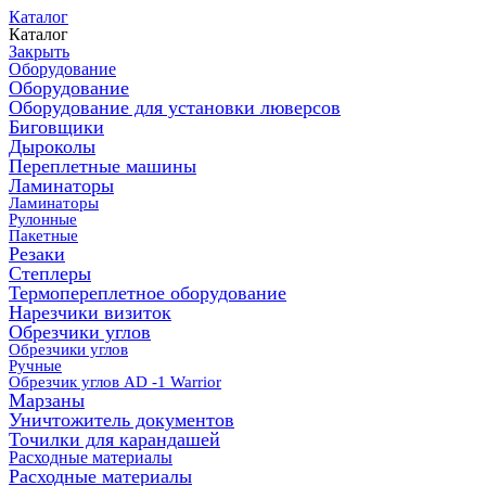
Каталог
Каталог
Закрыть
Оборудование
Оборудование
Оборудование для установки люверсов
Биговщики
Дыроколы
Переплетные машины
Ламинаторы
Ламинаторы
Рулонные
Пакетные
Резаки
Степлеры
Термопереплетное оборудование
Нарезчики визиток
Обрезчики углов
Обрезчики углов
Ручные
Обрезчик углов AD -1 Warrior
Марзаны
Уничтожитель документов
Точилки для карандашей
Расходные материалы
Расходные материалы