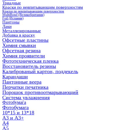
Триадные
Краски по невпитывающим поверхностям
Краски по невпитывающим поверхностям
MultiBond (Великобритания)
Foil (Испания)
Пантоны
Лаки
Металлизированные
Добавка в краску
Офсетные пластины
Химия смывки
Офсетная резина
Химия проявители
Фототехническая пленка
Восстановитель резины
Калиброваный картон, поддекель
Карандаши
Пантонные веера
Перчатки печатника
Порошок противоотмарывающий
Система увлажнения
Фотобумага
Фотобумага
10*15 и 13*18
A3 и А3+
А4
А5