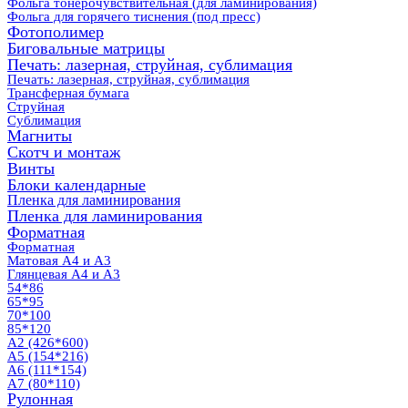
Фольга тонерочувствительная (для ламинирования)
Фольга для горячего тиснения (под пресс)
Фотополимер
Биговальные матрицы
Печать: лазерная, струйная, сублимация
Печать: лазерная, струйная, сублимация
Трансферная бумага
Струйная
Сублимация
Магниты
Скотч и монтаж
Винты
Блоки календарные
Пленка для ламинирования
Пленка для ламинирования
Форматная
Форматная
Матовая А4 и А3
Глянцевая А4 и А3
54*86
65*95
70*100
85*120
А2 (426*600)
А5 (154*216)
А6 (111*154)
А7 (80*110)
Рулонная