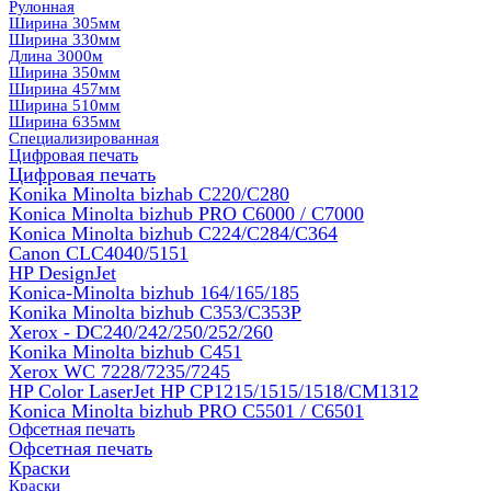
Рулонная
Ширина 305мм
Ширина 330мм
Длина 3000м
Ширина 350мм
Ширина 457мм
Ширина 510мм
Ширина 635мм
Специализированная
Цифровая печать
Цифровая печать
Konika Minolta bizhab C220/C280
Konica Minolta bizhub PRO C6000 / C7000
Konica Minolta bizhub С224/С284/С364
Canon CLC4040/5151
HP DesignJet
Konica-Minolta bizhub 164/165/185
Konika Minolta bizhub C353/C353Р
Xerox - DC240/242/250/252/260
Konika Minolta bizhub C451
Xerox WC 7228/7235/7245
HP Color LaserJet HP CP1215/1515/1518/CM1312
Konica Minolta bizhub PRO С5501 / С6501
Офсетная печать
Офсетная печать
Краски
Краски