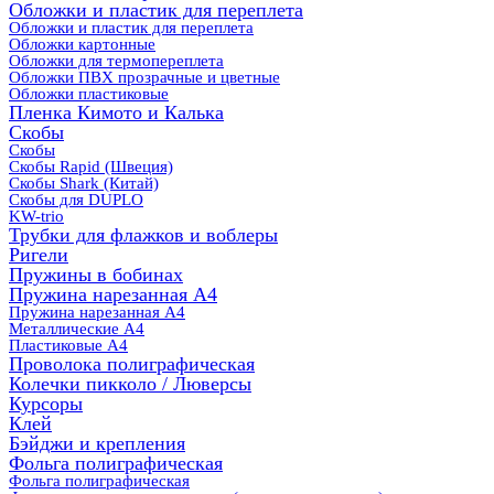
Обложки и пластик для переплета
Обложки и пластик для переплета
Обложки картонные
Обложки для термопереплета
Обложки ПВХ прозрачные и цветные
Обложки пластиковые
Пленка Кимото и Калька
Скобы
Скобы
Скобы Rapid (Швеция)
Скобы Shark (Китай)
Скобы для DUPLO
KW-trio
Трубки для флажков и воблеры
Ригели
Пружины в бобинах
Пружина нарезанная А4
Пружина нарезанная А4
Металлические А4
Пластиковые А4
Проволока полиграфическая
Колечки пикколо / Люверсы
Курсоры
Клей
Бэйджи и крепления
Фольга полиграфическая
Фольга полиграфическая